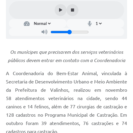
Arquivos para Download
Carta de Serviços
Turismo
Obras
Galeria de Vídeos
Os munícipes que precisarem dos serviços veterinários
públicos devem entrar em contato com a Coordenadoria
Conselhos Municipais
Projetos
A Coordenadoria do Bem-Estar Animal, vinculada à
Secretaria de Desenvolvimento Urbano e Meio Ambiente
Contas Públicas
da Prefeitura de Valinhos, realizou em novembro
Editais
58 atendimentos veterinários na cidade, sendo 44
caninos e 14 felinos, além de 77 cirurgias de castração e
Links
128 cadastros no Programa Municipal de Castração. Em
Serviços Online
outubro foram 39 atendimentos, 76 castrações e 74
Telefones Úteis
cadastros para castração.