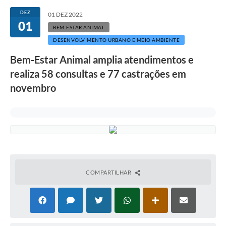
Secretarias
DEZ
01 DEZ 2022
01
Atos Oficiais
BEM-ESTAR ANIMAL
DESENVOLVIMENTO URBANO E MEIO AMBIENTE
Legislação
Bem-Estar Animal amplia atendimentos e
Transparência
realiza 58 consultas e 77 castrações em
Programa Famílias Fortes
novembro
Notícias
Contratação de estagiário - estudante de Direito -
Procuradoria do Município de Valinhos
Vagas de emprego no PAT Valinhos
Contratos
COMPARTILHAR
Galeria de Fotos
Audiências Públicas