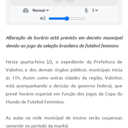
Arquivos para Download
Carta de Serviços
Turismo
Obras
Alteração de horário está previsto em decreto municipal
devido ao jogo da seleção brasileira de futebol feminino
Galeria de Vídeos
Conselhos Municipais
Nesta quarta-feira (2), o expediente da Prefeitura de
Projetos
Valinhos e dos demais órgãos públicos municipais inicia
às 11h. Assim como outras cidades da região, Valinhos
Contas Públicas
está acompanhando a decisão do governo federal, que
Editais
prevê horário especial em função dos jogos da Copa do
Mundo de Futebol Feminino.
Links
Serviços Online
As aulas na rede municipal de ensino serão suspensas
Telefones Úteis
somente no período da manhã.