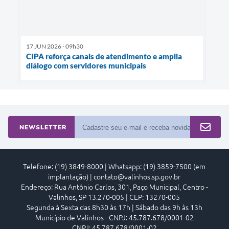
17 JUN 2026 - 09h30
CIPA reforça canais de atendimento e amplia
diálogo com servidores municipais
NEWSLETTER
Telefone: (19) 3849-8000 | Whatsapp: (19) 3859-7500 (em
implantação) | contato@valinhos.sp.gov.br
Endereço: Rua Antônio Carlos, 301, Paço Municipal, Centro -
Valinhos, SP 13.270-005 | CEP: 13270-005
Segunda à Sexta das 8h30 às 17h | Sábado das 9h às 13h
Município de Valinhos - CNPJ: 45.787.678/0001-02
CNPJ: 45.787.678/0001-02