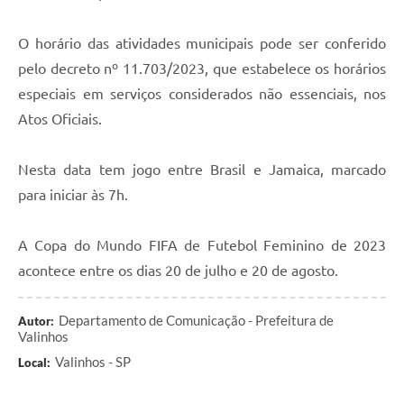
A Prefeitura
O horário das atividades municipais pode ser conferido
Enquete
pelo decreto nº 11.703/2023, que estabelece os horários
especiais em serviços considerados não essenciais, nos
Jornal
Atos Oficiais.
Agenda
SIC
Nesta data tem jogo entre Brasil e Jamaica, marcado
para iniciar às 7h.
Contato
A Copa do Mundo FIFA de Futebol Feminino de 2023
acontece entre os dias 20 de julho e 20 de agosto.
Departamento de Comunicação - Prefeitura de
Autor:
Valinhos
Valinhos - SP
Local: