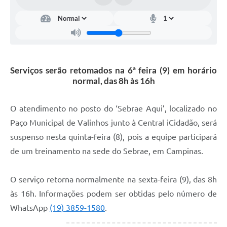
Arquivos para Download
Carta de Serviços
Turismo
Obras
Serviços serão retomados na 6ª feira (9) em horário
normal, das 8h às 16h
Galeria de Vídeos
Conselhos Municipais
O atendimento no posto do ‘Sebrae Aqui’, localizado no
Paço Municipal de Valinhos junto à Central iCidadão, será
Projetos
suspenso nesta quinta-feira (8), pois a equipe participará
Contas Públicas
de um treinamento na sede do Sebrae, em Campinas.
Editais
O serviço retorna normalmente na sexta-feira (9), das 8h
Links
às 16h. Informações podem ser obtidas pelo número de
Serviços Online
WhatsApp
(19) 3859-1580
.
Telefones Úteis