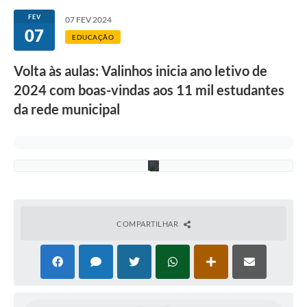
n
Secretarias
a
FEV
07 FEV 2024
v
07
o
Atos Oficiais
EDUCAÇÃO
l
t
Legislação
Volta às aulas: Valinhos inicia ano letivo de
a
à
2024 com boas-vindas aos 11 mil estudantes
Transparência
s
a
da rede municipal
u
Programa Famílias Fortes
l
a
Notícias
s
.
Contratação de estagiário - estudante de Direito -
Procuradoria do Município de Valinhos
Vagas de emprego no PAT Valinhos
COMPARTILHAR
Contratos
Galeria de Fotos
Audiências Públicas