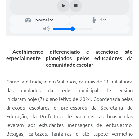
Arquivos para Download
Carta de Serviços
Turismo
Obras
Acolhimento diferenciado e atencioso são
Galeria de Vídeos
especialmente planejados pelos educadores da
Conselhos Municipais
comunidade escolar
Projetos
Como já é tradição em Valinhos, os mais de 11 mil alunos
Contas Públicas
das unidades da rede municipal de ensino
iniciaram
hoje
(7) o ano letivo de 2024. Coordenada pelas
Editais
direções escolares e professores da Secretaria de
Links
Educação, da Prefeitura de Valinhos, as boas-vindas
Serviços Online
levaram aos estudantes mensagens de entusiasmo.
Bexigas, cartazes, fanfarras e até tapete vermelho
Telefones Úteis