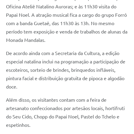
Oficina Ateliê Natalino Auroras; e às 11h30 visita do
A Prefeitura
Papai Noel. A atração musical fica a cargo do grupo Forró
Enquete
com a banda Guetaê, das 11h30 às 13h. No mesmo
período tem exposição e venda de trabalhos de alunas da
Jornal
Monada Mandalas.
Agenda
De acordo ainda com a Secretaria da Cultura, a edição
SIC
especial natalina inclui na programação a participação de
Contato
escoteiros, sorteio de brindes, brinquedos infláveis,
pintura facial e distribuição gratuita de pipoca e algodão
doce.
Além disso, os visitantes contam com a feira de
artesanato confeccionados por artesãos locais, hortifruti
do Seu Cido, Chopp do Papai Noel, Pastel do Tchelo e
espetinhos.