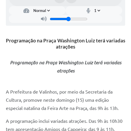
Arquivos para Download
Carta de Serviços
Turismo
Obras
Programação na Praça Washington Luiz terá variadas
atrações
Galeria de Vídeos
Conselhos Municipais
Programação na Praça Washington Luiz terá variadas
atrações
Projetos
Contas Públicas
A Prefeitura de Valinhos, por meio da Secretaria da
Editais
Cultura, promove neste domingo (15) uma edição
Links
especial natalina da Feira Arte na Praça, das 9h às 13h.
Serviços Online
A programação inclui variadas atrações. Das 9h às 10h30
Telefones Úteis
tem apresentação Amigos da Capoeira; das 9 às 11h,