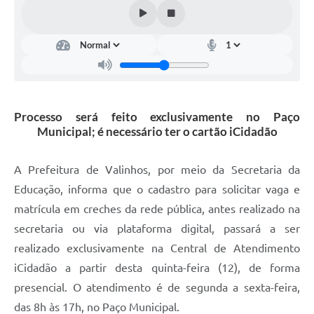
Arquivos para Download
Carta de Serviços
Turismo
Obras
Processo será feito exclusivamente no Paço
Galeria de Vídeos
Municipal; é necessário ter o cartão iCidadão
Conselhos Municipais
A Prefeitura de Valinhos, por meio da Secretaria da
Projetos
Educação, informa que o cadastro para solicitar vaga e
Contas Públicas
matrícula em creches da rede pública, antes realizado na
Editais
secretaria ou via plataforma digital, passará a ser
realizado exclusivamente na Central de Atendimento
Links
iCidadão a partir desta quinta-feira (12), de forma
Serviços Online
presencial. O atendimento é de segunda a sexta-feira,
das 8h às 17h, no Paço Municipal.
Telefones Úteis