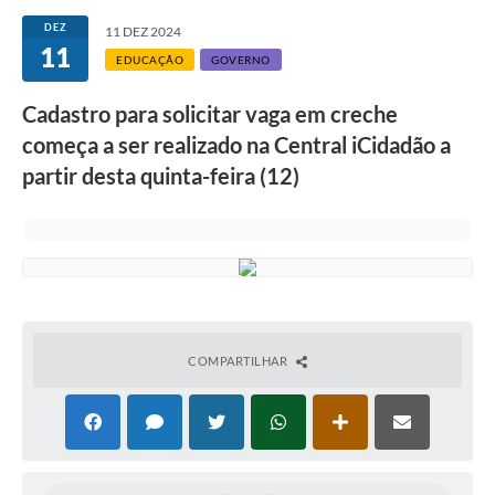
Secretarias
DEZ
11 DEZ 2024
11
Atos Oficiais
EDUCAÇÃO
GOVERNO
Legislação
Cadastro para solicitar vaga em creche
começa a ser realizado na Central iCidadão a
Transparência
partir desta quinta-feira (12)
Programa Famílias Fortes
Notícias
Contratação de estagiário - estudante de Direito -
Procuradoria do Município de Valinhos
Vagas de emprego no PAT Valinhos
COMPARTILHAR
Contratos
Galeria de Fotos
Audiências Públicas