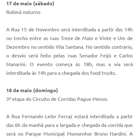
17 de maio (sábado)
A Prefeitura
Rolimã noturno
Enquete
A Rua 15 de Novembro será interditada a partir das 14h
Jornal
no trecho entre as ruas Treze de Maio e Vinte e Um de
Agenda
Dezembro no sentido Vila Santana. No sentido contrário,
o desvio será feito pelas ruas Senador Feijó e Carlos
SIC
Manarini. O evento começa às 18h, mas a via será
Contato
interditada às 14h para a chegada dos food trucks.
18 de maio (domingo)
3ª etapa do Circuito de Corridas Pague Menos
A Rua Fernando Leite Ferraz estará interditada a partir
das 6h da manhã para a largada e chegada da corrida que
será no Parque Municipal Monsenhor Bruno Nardini. A