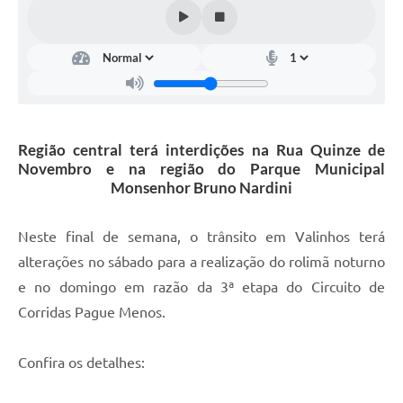
Arquivos para Download
Carta de Serviços
Turismo
Obras
Região central terá interdições na Rua Quinze de
Galeria de Vídeos
Novembro e na região do Parque Municipal
Conselhos Municipais
Monsenhor Bruno Nardini
Projetos
Neste final de semana, o trânsito em Valinhos terá
Contas Públicas
alterações no sábado para a realização do rolimã noturno
e no domingo em razão da 3ª etapa do Circuito de
Editais
Corridas Pague Menos.
Links
Serviços Online
Confira os detalhes:
Telefones Úteis