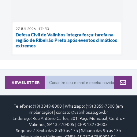
27 JUL 2026 - 17h53
Defesa Civil de Valinhos integra força-tarefa na
região de Ribeirão Preto após eventos climáticos
extremos
NEWSLETTER
Telefone: (19) 3849-8000 | Whatsapp: (19) 3859-7500 (em
implantação) | contato@valinhos.sp.gov.br
Endereço: Rua Antônio Carlos, 301, Paço Municipal, Centro -
Valinhos, SP 13.270-005 | CEP: 13270-005
Segunda à Sexta das 8h30 às 17h | Sábado das 9h às 13h
Município de Valinhos - CNPJ: 45.787.678/0001-02