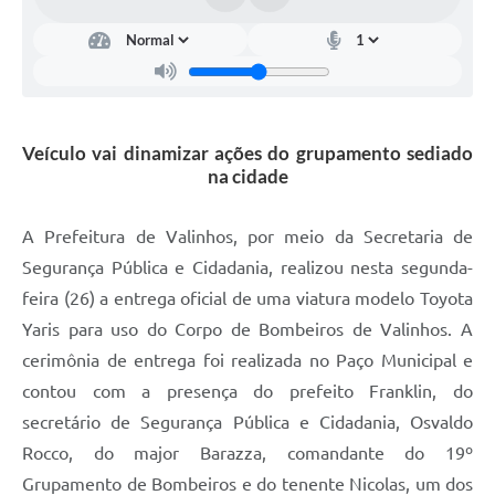
Arquivos para Download
Carta de Serviços
Turismo
Obras
Veículo vai dinamizar ações do grupamento sediado
na cidade
Galeria de Vídeos
Conselhos Municipais
A Prefeitura de Valinhos, por meio da Secretaria de
Segurança Pública e Cidadania, realizou nesta
segunda
-
Projetos
feira (26) a entrega oficial de uma viatura modelo Toyota
Contas Públicas
Yaris para uso do Corpo de Bombeiros de Valinhos. A
Editais
cerimônia de entrega foi realizada no Paço Municipal e
contou com a presença do prefeito Franklin, do
Links
secretário de Segurança Pública e Cidadania, Osvaldo
Serviços Online
Rocco, do major Barazza, comandante do 19º
Grupamento de Bombeiros e do tenente Nicolas, um dos
Telefones Úteis