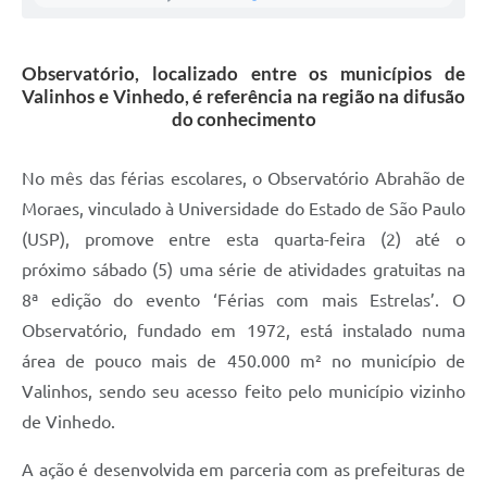
A Prefeitura
Observatório, localizado entre os municípios de
Enquete
Valinhos e Vinhedo, é referência na região na difusão
do conhecimento
Jornal
Agenda
No mês das férias escolares, o Observatório Abrahão de
SIC
Moraes, vinculado à Universidade do Estado de São Paulo
(USP), promove entre esta quarta-feira (2) até o
Contato
próximo sábado (5) uma série de atividades gratuitas na
8ª edição do evento ‘Férias com mais Estrelas’. O
Observatório, fundado em 1972, está instalado numa
área de pouco mais de 450.000 m² no município de
Valinhos, sendo seu acesso feito pelo município vizinho
de Vinhedo.
A ação é desenvolvida em parceria com as prefeituras de