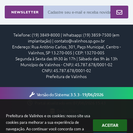
NEWSLETTER
Telefone: (19) 3849-8000 | Whatsapp: (19) 3859-7500 (em
implantação) | contato@valinhos.sp.gov.br
Endereço: Rua Antônio Carlos, 301, Paço Municipal, Centro -
Valinhos, SP 13.270-005 | CEP: 13270-005
Segunda à Sexta das 8h30 às 17h | Sábado das 9h às 13h
Município de Valinhos - CNPJ: 45.787.678/0001-02
CNPJ: 45.787.678/0001-02
Prefeitura de Valinhos
Versão do Sistema:
3.5.3 - 19/06/2026
Portal atualizado em:
07/08/2026 15:43
Dados Abertos
Prefeitura de Valinhos e os cookies: nosso site usa
cookies para melhorar a sua experiência de
ACEITAR
navegação. Ao continuar você concorda com a
Copyright Instar - 2006-2026. Todos os direitos reservados -