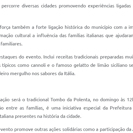
e percorre diversas cidades promovendo experiências ligadas 
eforça também a forte ligação histórica do município com a i
rmação cultural a influência das famílias italianas que ajudar
 familiares.
taques do evento. Inclui receitas tradicionais preparadas mui
típicos como cannoli e o famoso gelatto de limão siciliano se
eiro mergulho nos sabores da Itália.
o será o tradicional Tombo da Polenta, no domingo às 12h1
ação entre as famílias, é uma iniciativa especial da Prefeit
italiana presentes na história da cidade.
vento promove outras ações solidárias como a participação da A