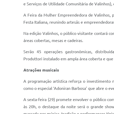
e Serviços de Utilidade Comunitária de Valinhos), 
A Feira da Mulher Empreendedora de Valinhos, p
Festa Italiana, reunindo artesãs e empreendedoras
Na edição Valinhos, o público visitante contará 
áreas cobertas, mesas e cadeiras.
Serão 45 operações gastronômicas, distribuí
Produttori instalado em ampla área coberta e que 
Atrações musicais
A programação artística reforça o investimento na
como o especial ‘Adoniran Barbosa’ que abre o eve
A sexta-feira (29) promete envolver o público com 
às 20h, o destaque da noite será o grande show
marcada por música, tradição e performances típica