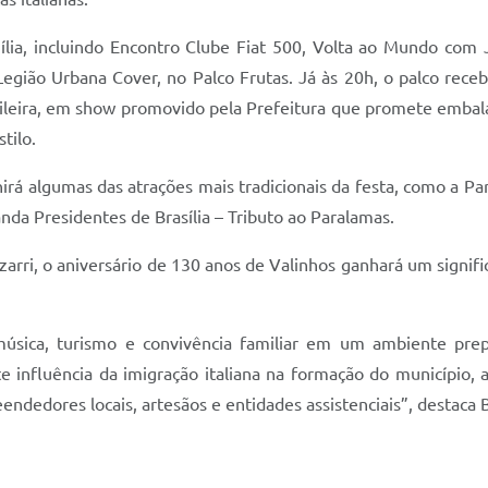
lia, incluindo Encontro Clube Fiat 500, Volta ao Mundo com J
Legião Urbana Cover, no Palco Frutas. Já às 20h, o palco re
sileira, em show promovido pela Prefeitura que promete embal
tilo.
irá algumas das atrações mais tradicionais da festa, como a Pa
nda Presidentes de Brasília – Tributo ao Paralamas.
izarri, o aniversário de 130 anos de Valinhos ganhará um signif
úsica, turismo e convivência familiar em um ambiente pre
te influência da imigração italiana na formação do município,
ndedores locais, artesãos e entidades assistenciais”, destaca B