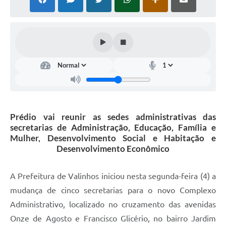
Arquivos para Download
Carta de Serviços
Turismo
Obras
Galeria de Vídeos
Conselhos Municipais
Prédio vai reunir as sedes administrativas das
Projetos
secretarias de Administração, Educação, Família e
Mulher, Desenvolvimento Social e Habitação e
Contas Públicas
Desenvolvimento Econômico
Editais
A Prefeitura de Valinhos iniciou nesta segunda-feira (4) a
Links
mudança de cinco secretarias para o novo Complexo
Serviços Online
Administrativo, localizado no cruzamento das avenidas
Onze de Agosto e Francisco Glicério, no bairro Jardim
Telefones Úteis