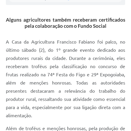
A Prefeitura
Alguns agricultores também receberam certificados
Enquete
pela colaboração com o Fundo Social
Jornal
A Casa da Agricultura Francisco Fabiano foi palco, no
Agenda
último sábado (2), do 1º grande evento dedicado aos
SIC
produtores rurais da cidade. Durante a cerimônia, eles
receberam troféus pela classificação no concurso de
Contato
frutas realizado na 74ª Festa do Figo e 29ª Expogoiaba,
além de menções honrosas. Todas as autoridades
presentes destacaram a relevância do trabalho do
produtor rural, ressaltando sua atividade como essencial
para a vida, especialmente por sua ligação direta com a
alimentação.
Além de troféus e menções honrosas, pela produção de