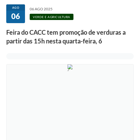
Secretarias
AGO
06 AGO 2025
06
Atos Oficiais
VERDE E AGRICULTURA
Legislação
Feira do CACC tem promoção de verduras a
partir das 15h nesta quarta-feira, 6
Transparência
Programa Famílias Fortes
Notícias
Contratação de estagiário - estudante de Direito -
Procuradoria do Município de Valinhos
Vagas de emprego no PAT Valinhos
Contratos
Galeria de Fotos
Audiências Públicas