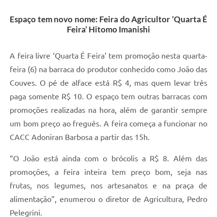
A Prefeitura
Espaço tem novo nome: Feira do Agricultor ‘Quarta É
Feira’ Hitomo Imanishi
Enquete
Jornal
A feira livre ‘Quarta É Feira’ tem promoção nesta quarta-
feira (6) na barraca do produtor conhecido como João das
Agenda
Couves. O pé de alface está R$ 4, mas quem levar três
SIC
paga somente R$ 10. O espaço tem outras barracas com
promoções realizadas na hora, além de garantir sempre
Contato
um bom preço ao freguês. A feira começa a funcionar no
CACC Adoniran Barbosa a partir das 15h.
“O João está ainda com o brócolis a R$ 8. Além das
promoções, a feira inteira tem preço bom, seja nas
frutas, nos legumes, nos artesanatos e na praça de
alimentação”, enumerou o diretor de Agricultura, Pedro
Pelegrini.