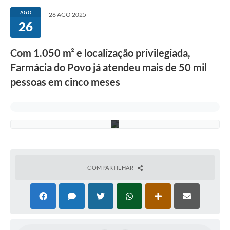
a
Secretarias
d
AGO
26 AGO 2025
o
26
p
Atos Oficiais
o
r
Legislação
Com 1.050 m² e localização privilegiada,
u
s
Farmácia do Povo já atendeu mais de 50 mil
Transparência
u
á
pessoas em cinco meses
r
Programa Famílias Fortes
i
o
Notícias
s
Contratação de estagiário - estudante de Direito -
Procuradoria do Município de Valinhos
Vagas de emprego no PAT Valinhos
COMPARTILHAR
Contratos
Galeria de Fotos
Audiências Públicas