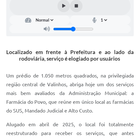
Arquivos para Download
Carta de Serviços
Turismo
Obras
Localizado em frente à Prefeitura e ao lado da
Galeria de Vídeos
rodoviária, serviço é elogiado por usuários
Conselhos Municipais
Um prédio de 1.050 metros quadrados, na privilegiada
Projetos
região central de Valinhos, abriga hoje um dos serviços
Contas Públicas
mais bem avaliados da Administração Municipal: a
Editais
Farmácia do Povo, que reúne em único local as farmácias
do SUS, Mandado Judicial e Alto Custo.
Links
Alugado em abril de 2025, o local foi totalmente
Serviços Online
reestruturado para receber os serviços, que antes
Telefones Úteis