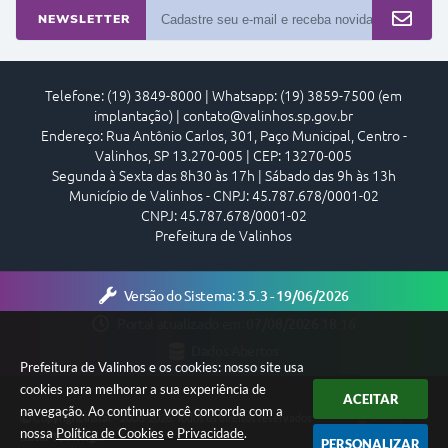
NEWSLETTER
Telefone: (19) 3849-8000 | Whatsapp: (19) 3859-7500 (em
implantação) | contato@valinhos.sp.gov.br
Endereço: Rua Antônio Carlos, 301, Paço Municipal, Centro -
Valinhos, SP 13.270-005 | CEP: 13270-005
Segunda à Sexta das 8h30 às 17h | Sábado das 9h às 13h
Município de Valinhos - CNPJ: 45.787.678/0001-02
CNPJ: 45.787.678/0001-02
Prefeitura de Valinhos
Versão do Sistema:
3.5.3 - 19/06/2026
Portal atualizado em:
07/08/2026 18:16
Dados Abertos
Prefeitura de Valinhos e os cookies: nosso site usa
cookies para melhorar a sua experiência de
ACEITAR
navegação. Ao continuar você concorda com a
Copyright Instar - 2006-2026. Todos os direitos reservados -
nossa
Política de Cookies
e
Privacidade
.
Instar Tecnologia
PERSONALIZAR