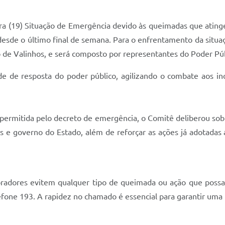
ira (19) Situação de Emergência devido às queimadas que ating
 desde o último final de semana. Para o enfrentamento da situa
de Valinhos, e será composto por representantes do Poder Púb
 de resposta do poder público, agilizando o combate aos incên
 permitida pelo decreto de emergência, o Comitê deliberou sobr
has e governo do Estado, além de reforçar as ações já adotad
moradores evitem qualquer tipo de queimada ou ação que possa
fone 193. A rapidez no chamado é essencial para garantir uma r