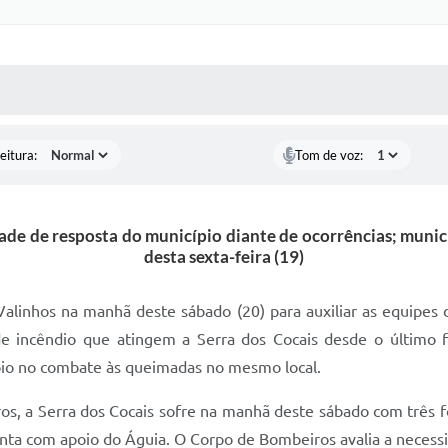
 MÍDIAS
RECEBA NOTÍCIAS
eitura:
Tom de voz:
ade de resposta do município diante de ocorrências; muni
desta sexta-feira (19)
 Valinhos na manhã deste sábado (20) para auxiliar as equipes
de incêndio que atingem a Serra dos Cocais desde o últim
poio no combate às queimadas no mesmo local.
 a Serra dos Cocais sofre na manhã deste sábado com três foco
ta com apoio do Águia. O Corpo de Bombeiros avalia a necessid