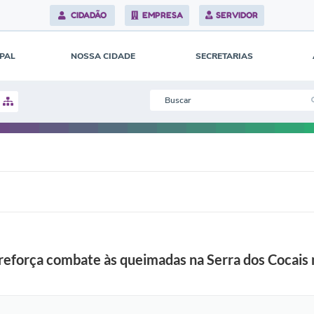
x
i
CIDADÃO
EMPRESA
SERVIDOR
l
i
a
IPAL
NOSSA CIDADE
n
SECRETARIAS
o
c
o
m
b
a
t
e
a
o
s
i
n
c
ê
n
d
reforça combate às queimadas na Serra dos Cocais
i
o
s
n
a