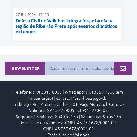
27 JUL 2026 - 17h53
Defesa Civil de Valinhos integra força-tarefa na
região de Ribeirão Preto após eventos climáticos
extremos
NEWSLETTER
Telefone: (19) 3849-8000 | Whatsapp: (19) 3859-7500 (em
implantação) | contato@valinhos.sp.gov.br
Endereço: Rua Antônio Carlos, 301, Paço Municipal, Centro -
Valinhos, SP 13.270-005 | CEP: 13270-005
Segunda à Sexta das 8h30 às 17h | Sábado das 9h às 13h
Município de Valinhos - CNPJ: 45.787.678/0001-02
CNPJ: 45.787.678/0001-02
Prefeitura de Valinhos