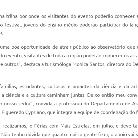
ma trilha por onde os visitantes do evento poderão conhecer a 
 festival, jovens do ensino médio poderão participar do l
P.
s uma boa oportunidade de atrair público ao observatório qu
do evento, visitantes de toda a região poderão conhecer os atr
re outros”, destaca a turismóloga Monica Santos, diretora do 
mílias, estudantes, curiosos e amantes da ciência e da ar
a ciência e a cultura caminham juntas. Deixo então meu conv
ao nosso redor”, convida a professora do Departamento de As
a Figueredo Cypriano, que integra a equipe de coordenação do fe
e realizamos, o Férias com Mais Estrelas, em julho, e dev
 Não tenho dúvida que quanto mais a gente fizer, o apoio vai 