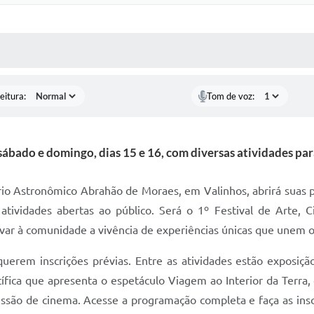
 MÍDIAS
RECEBA NOTÍCIAS
eitura:
Tom de voz:
sábado e domingo, dias 15 e 16, com diversas atividades par
rio Astronômico Abrahão de Moraes, em Valinhos, abrirá suas 
m atividades abertas ao público. Será o 1º Festival de Arte, 
evar à comunidade a vivência de experiências únicas que unem o 
uerem inscrições prévias. Entre as atividades estão exposiçã
fica que apresenta o espetáculo Viagem ao Interior da Terra, o
essão de cinema. Acesse a programação completa e faça as insc