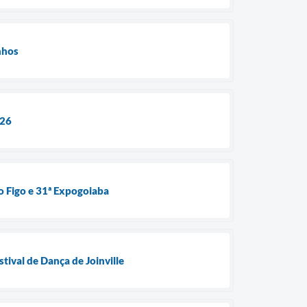
nhos
026
o Figo e 31ª Expogoiaba
tival de Dança de Joinville