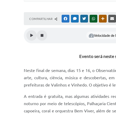
COMPARTILHAR
FACEBOOK
MESSENGER
TWITTER
WHATSAPP
OUTRAS
Velocidade de l
Evento será neste 
Neste final de semana, dias 15 e 16, o Observató
arte, cultura, ciência, música e descobertas, e
prefeituras de Valinhos e Vinhedo. O objetivo é l
A entrada é gratuita, mas algumas atividades req
noturno por meio de telescópios, Palhaçaria Cientí
capoeira, coral e orquestra Bem Viver, além de s