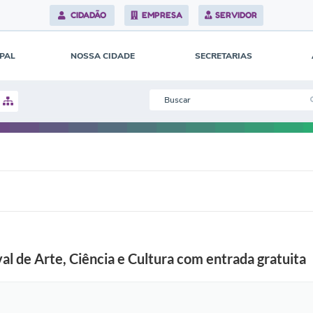
r
CIDADÃO
EMPRESA
SERVIDOR
a
e
s
,
IPAL
NOSSA CIDADE
SECRETARIAS
e
m
V
a
l
i
n
h
o
s
(
f
o
t
o
E
l
l de Arte, Ciência e Cultura com entrada gratuita
a
i
n
e
R
e