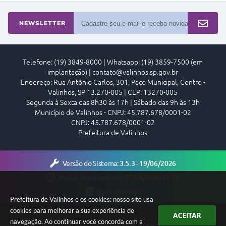
NEWSLETTER
Telefone: (19) 3849-8000 | Whatsapp: (19) 3859-7500 (em
implantação) | contato@valinhos.sp.gov.br
Endereço: Rua Antônio Carlos, 301, Paço Municipal, Centro -
Valinhos, SP 13.270-005 | CEP: 13270-005
Segunda à Sexta das 8h30 às 17h | Sábado das 9h às 13h
Município de Valinhos - CNPJ: 45.787.678/0001-02
CNPJ: 45.787.678/0001-02
Prefeitura de Valinhos
Versão do Sistema:
3.5.3 - 19/06/2026
Portal atualizado em:
07/08/2026 18:16
Dados Abertos
Prefeitura de Valinhos e os cookies: nosso site usa
cookies para melhorar a sua experiência de
ACEITAR
navegação. Ao continuar você concorda com a
Copyright Instar - 2006-2026. Todos os direitos reservados -