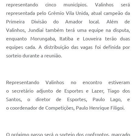
representando cinco municípios. Valinhos será
A Prefeitura
representada pelo Grêmio Vila Unida, atual campeão da
Enquete
Primeira Divisão do Amador local. Além de
Valinhos, Jundiaí também terá uma equipe na disputa,
Jornal
enquanto Morungaba, Itatiba e Louveira terão duas
Agenda
equipes cada. A distribuição das vagas foi definida por
sorteio durante a reunião.
SIC
Contato
Representando Valinhos no encontro estiveram
o secretário adjunto de Esportes e Lazer, Tiago dos
Santos, o diretor de Esportes, Paulo Lago, e
o coordenador de Competições, Paulo Henrique Filigoi.
O próximo passo será o sorteio dos confrontos, marcado