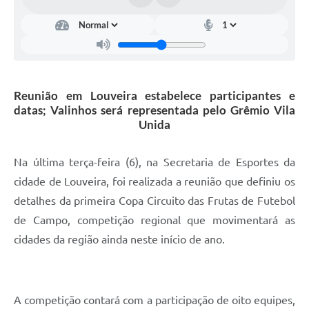
Arquivos para Download
Carta de Serviços
Turismo
Obras
Reunião em Louveira estabelece participantes e
datas; Valinhos será representada pelo Grêmio Vila
Galeria de Vídeos
Unida
Conselhos Municipais
Na última terça-feira (6), na Secretaria de Esportes da
Projetos
cidade de Louveira, foi realizada a reunião que definiu os
Contas Públicas
detalhes da primeira Copa Circuito das Frutas de Futebol
de Campo, competição regional que movimentará as
Editais
cidades da região ainda neste início de ano.
Links
Serviços Online
A competição contará com a participação de oito equipes,
Telefones Úteis