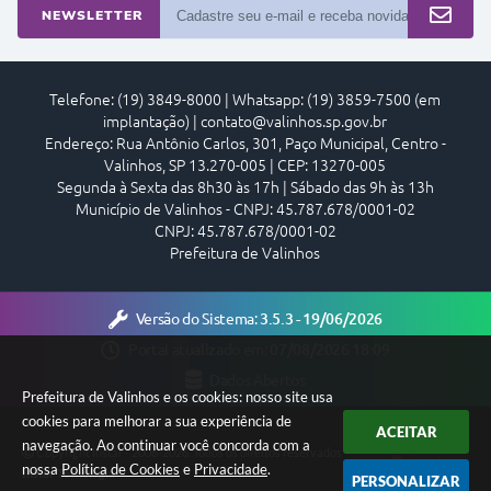
NEWSLETTER
Telefone: (19) 3849-8000 | Whatsapp: (19) 3859-7500 (em
implantação) | contato@valinhos.sp.gov.br
Endereço: Rua Antônio Carlos, 301, Paço Municipal, Centro -
Valinhos, SP 13.270-005 | CEP: 13270-005
Segunda à Sexta das 8h30 às 17h | Sábado das 9h às 13h
Município de Valinhos - CNPJ: 45.787.678/0001-02
CNPJ: 45.787.678/0001-02
Prefeitura de Valinhos
Versão do Sistema:
3.5.3 - 19/06/2026
Portal atualizado em:
07/08/2026 18:09
Dados Abertos
Prefeitura de Valinhos e os cookies: nosso site usa
cookies para melhorar a sua experiência de
ACEITAR
navegação. Ao continuar você concorda com a
Copyright Instar - 2006-2026. Todos os direitos reservados -
nossa
Política de Cookies
e
Privacidade
.
Instar Tecnologia
PERSONALIZAR