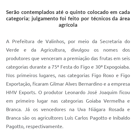
A Prefeitura
Serão contemplados até o quinto colocado em cada
categoria; julgamento foi feito por técnicos da área
Enquete
agrícola
Jornal
A Prefeitura de Valinhos, por meio da Secretaria do
Agenda
Verde e da Agricultura, divulgou os nomes dos
SIC
produtores que venceram a premiação das frutas em seis
categorias durante a 75ª Festa do Figo e 30ª Expogoiaba.
Contato
Nos primeiros lugares, nas categorias Figo Roxo e Figo
Exportação, ficaram Gilmar Alves Bernardino e a empresa
HMV Exports. O produtor Leonardo José Joaquim ficou
em primeiro lugar nas categorias Goiaba Vermelha e
Branca. Já os vencedores na Uva Niágara Rosada e
Branca são os agricultores Luís Carlos Pagotto e Inibaldo
Pagotto, respectivamente.