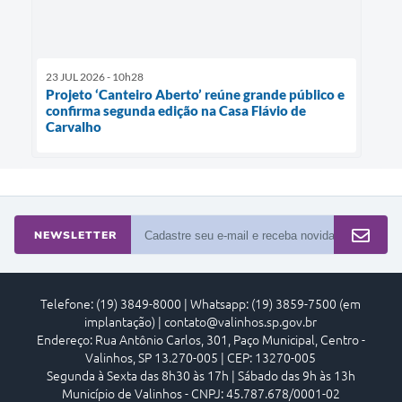
23 JUL 2026 - 10h28
Projeto ‘Canteiro Aberto’ reúne grande público e
confirma segunda edição na Casa Flávio de
Carvalho
NEWSLETTER
Telefone: (19) 3849-8000 | Whatsapp: (19) 3859-7500 (em
implantação) | contato@valinhos.sp.gov.br
Endereço: Rua Antônio Carlos, 301, Paço Municipal, Centro -
Valinhos, SP 13.270-005 | CEP: 13270-005
Segunda à Sexta das 8h30 às 17h | Sábado das 9h às 13h
Município de Valinhos - CNPJ: 45.787.678/0001-02