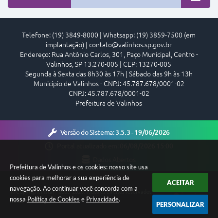
Telefone: (19) 3849-8000 | Whatsapp: (19) 3859-7500 (em
implantação) | contato@valinhos.sp.gov.br
Endereço: Rua Antônio Carlos, 301, Paço Municipal, Centro -
Valinhos, SP 13.270-005 | CEP: 13270-005
Segunda à Sexta das 8h30 às 17h | Sábado das 9h às 13h
Município de Valinhos - CNPJ: 45.787.678/0001-02
CNPJ: 45.787.678/0001-02
Prefeitura de Valinhos
Versão do Sistema:
3.5.3 - 19/06/2026
Portal atualizado em:
06/08/2026 15:00
Dados Abertos
Prefeitura de Valinhos e os cookies: nosso site usa
cookies para melhorar a sua experiência de
ACEITAR
navegação. Ao continuar você concorda com a
Copyright Instar - 2006-2026. Todos os direitos reservados -
nossa
Política de Cookies
e
Privacidade
.
Instar Tecnologia
PERSONALIZAR