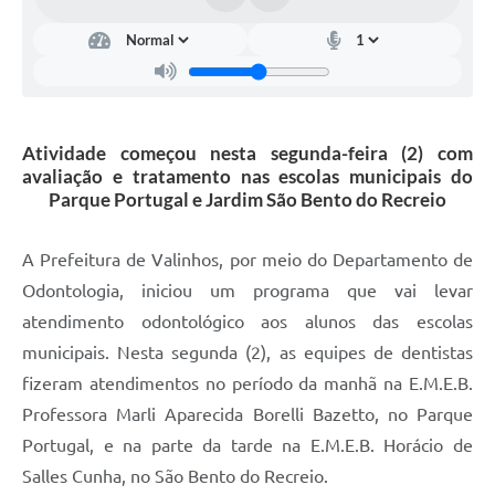
Arquivos para Download
Carta de Serviços
Turismo
Obras
Atividade começou nesta segunda-feira (2) com
avaliação e tratamento nas escolas municipais do
Galeria de Vídeos
Parque Portugal e Jardim São Bento do Recreio
Conselhos Municipais
A Prefeitura de Valinhos, por meio do Departamento de
Projetos
Odontologia, iniciou um programa que vai levar
Contas Públicas
atendimento odontológico aos alunos das escolas
municipais. Nesta segunda (2), as equipes de dentistas
Editais
fizeram atendimentos no período da manhã na E.M.E.B.
Links
Professora Marli Aparecida Borelli Bazetto, no Parque
Serviços Online
Portugal, e na parte da tarde na E.M.E.B. Horácio de
Salles Cunha, no São Bento do Recreio.
Telefones Úteis