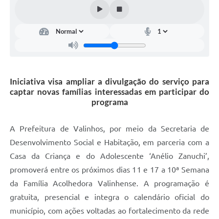
Arquivos para Download
Carta de Serviços
Turismo
Obras
Iniciativa visa ampliar a divulgação do serviço para
Galeria de Vídeos
captar novas famílias interessadas em participar do
Conselhos Municipais
programa
Projetos
A Prefeitura de Valinhos, por meio da Secretaria de
Contas Públicas
Desenvolvimento Social e Habitação, em parceria com a
Casa da Criança e do Adolescente ‘Anélio Zanuchi’,
Editais
promoverá entre os próximos dias 11 e 17 a 10ª Semana
Links
da Família Acolhedora Valinhense. A programação é
Serviços Online
gratuita, presencial e integra o calendário oficial do
município, com ações voltadas ao fortalecimento da rede
Telefones Úteis