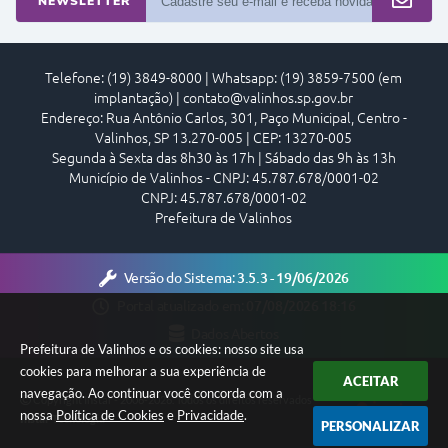
NEWSLETTER
Telefone: (19) 3849-8000 | Whatsapp: (19) 3859-7500 (em
implantação) | contato@valinhos.sp.gov.br
Endereço: Rua Antônio Carlos, 301, Paço Municipal, Centro -
Valinhos, SP 13.270-005 | CEP: 13270-005
Segunda à Sexta das 8h30 às 17h | Sábado das 9h às 13h
Município de Valinhos - CNPJ: 45.787.678/0001-02
CNPJ: 45.787.678/0001-02
Prefeitura de Valinhos
Versão do Sistema:
3.5.3 - 19/06/2026
Portal atualizado em:
07/08/2026 18:16
Dados Abertos
Prefeitura de Valinhos e os cookies: nosso site usa
cookies para melhorar a sua experiência de
ACEITAR
navegação. Ao continuar você concorda com a
Copyright Instar - 2006-2026. Todos os direitos reservados -
nossa
Política de Cookies
e
Privacidade
.
Instar Tecnologia
PERSONALIZAR