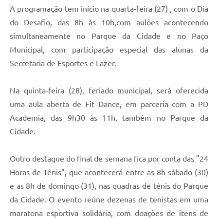
A programação tem início na quarta-feira (27) , com o Dia
A Prefeitura
do Desafio, das 8h às 10h,com aulões acontecendo
Enquete
simultaneamente no Parque da Cidade e no Paço
Municipal, com participação especial das alunas da
Jornal
Secretaria de Esportes e Lazer.
Agenda
Na quinta-feira (28), feriado municipal, será oferecida
SIC
uma aula aberta de Fit Dance, em parceria com a PD
Contato
Academia, das 9h30 às 11h, também no Parque da
Cidade.
Outro destaque do final de semana fica por conta das "24
Horas de Tênis", que acontecerá entre as 8h sábado (30)
e as 8h de domingo (31), nas quadras de tênis do Parque
da Cidade. O evento reúne dezenas de tenistas em uma
maratona esportiva solidária, com doações de itens de