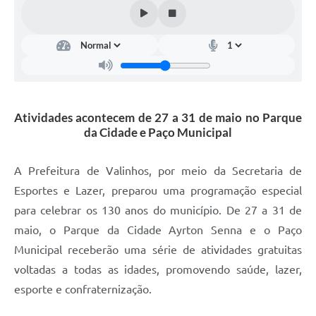
Arquivos para Download
Carta de Serviços
Turismo
Obras
Atividades acontecem de 27 a 31 de maio no Parque
Galeria de Vídeos
da Cidade e Paço Municipal
Conselhos Municipais
A Prefeitura de Valinhos, por meio da Secretaria de
Projetos
Esportes e Lazer, preparou uma programação especial
Contas Públicas
para celebrar os 130 anos do município. De 27 a 31 de
Editais
maio, o Parque da Cidade Ayrton Senna e o Paço
Municipal receberão uma série de atividades gratuitas
Links
voltadas a todas as idades, promovendo saúde, lazer,
Serviços Online
esporte e confraternização.
Telefones Úteis