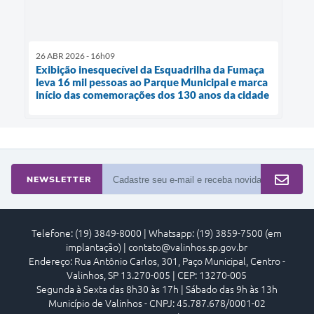
26 ABR 2026 - 16h09
Exibição inesquecível da Esquadrilha da Fumaça
leva 16 mil pessoas ao Parque Municipal e marca
início das comemorações dos 130 anos da cidade
NEWSLETTER
Telefone: (19) 3849-8000 | Whatsapp: (19) 3859-7500 (em
implantação) | contato@valinhos.sp.gov.br
Endereço: Rua Antônio Carlos, 301, Paço Municipal, Centro -
Valinhos, SP 13.270-005 | CEP: 13270-005
Segunda à Sexta das 8h30 às 17h | Sábado das 9h às 13h
Município de Valinhos - CNPJ: 45.787.678/0001-02