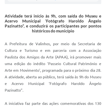
A Prefeitura
Atividade terá início às 9h, com saída do Museu e
Enquete
Acervo Municipal ‘Fotógrafo Haroldo Ângelo
Pazinatto”, e conduzirá os participantes por pontos
Jornal
históricos do município
Agenda
A Prefeitura de Valinhos, por meio da Secretaria de
SIC
Cultura e Turismo e em parceria com a Associação
Contato
Paulista dos Amigos da Arte (APAA), irá promover mais
uma edição do inédito ‘Passeio Cultural Patrimônio e
Arte em Movimento’, programada para o próximo dia 28.
A atividade, aberta ao público,
ter
á saída às 9h do Museu
e Acervo Municipal ‘Fotógrafo Haroldo Ângelo
Pazinatto”.
A iniciativa faz parte das ações comemorativas dos 130