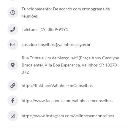
Arquivos para Download
Funcionamento: De acordo com cronograma de
Carta de Serviços
reuniões.
Turismo
Telefone: (19) 3859-9191
Obras
casadosconselhos@valinhos.sp.gov.br
Galeria de Vídeos
Rua Trinta e Um de Março, s/nº (Praça Anny Carolyne
Conselhos Municipais
Bracalente), Vila Boa Esperança, Valinhos-SP, 13270-
372
Projetos
Contas Públicas
https://linktr.ee/ValinhosEmConselhos
Editais
https://www.facebook.com/valinhosemconselhos
Links
https://www.instagram.com/valinhosemconselhos
Serviços Online
Telefones Úteis