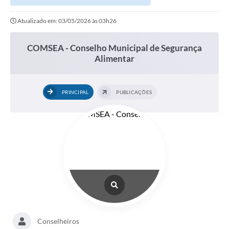
Secretarias
Atualizado em: 03/05/2026 às 03h26
Atos Oficiais
Legislação
COMSEA - Conselho Municipal de Segurança
Alimentar
Transparência
Programa Famílias Fortes
PRINCIPAL
PUBLICAÇÕES
Notícias
Contratação de estagiário - estudante de Direito -
Procuradoria do Município de Valinhos
Vagas de emprego no PAT Valinhos
Contratos
Galeria de Fotos
Audiências Públicas
Conselheiros