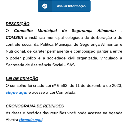
Avaliar Informação
A Prefeitura
Enquete
DESCRIÇÃO
O
Conselho Municipal de Segurança Alimentar -
Jornal
COMSEA
é instância municipal colegiada de deliberação e de
Agenda
controle social da Política Municipal de Segurança Alimentar e
Nutricional, de caráter permanente e composição paritária entre
SIC
o poder público e a sociedade civil organizada, vinculado à
Contato
Secretaria de Assistência Social - SAS.
LEI DE CRIAÇÃO
O conselho foi criado Lei nº 6.562, de 11 de dezembro de 2023,
clique aqui
e acesse a Lei Compilada.
CRONOGRAMA DE REUNIÕES
As datas e horários das reuniões você pode acessar na Agenda
Aberta
clicando aqui
.