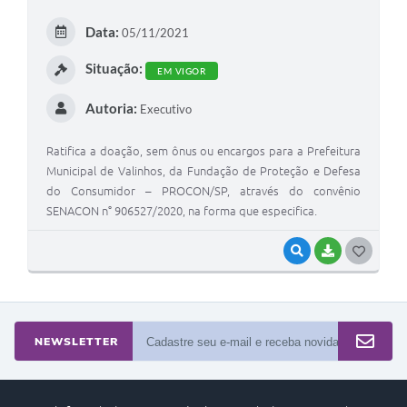
Arquivos para Download
Data:
05/11/2021
Carta de Serviços
Situação:
EM VIGOR
Turismo
Autoria:
Executivo
Obras
Galeria de Vídeos
Ratifica a doação, sem ônus ou encargos para a Prefeitura
Municipal de Valinhos, da Fundação de Proteção e Defesa
Conselhos Municipais
do Consumidor – PROCON/SP, através do convênio
SENACON n° 906527/2020, na forma que especifica.
Projetos
VISUALIZAR
BAIXAR
G
Contas Públicas
O
Editais
S
Links
T
NEWSLETTER
Serviços Online
E
I
Telefones Úteis