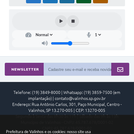
NEWSLETTER
Telefone: (19) 3849-8000 | Whatsapp: (19) 3859-7500 (em
implantação) | contato@valinhos.sp.gov.br
Endereço: Rua Antônio Carlos, 301, Paço Municipal, Centro -
Valinhos, SP 13.270-005 | CEP: 13270-005
Segunda à Sexta das 8h30 às 17h | Sábado das 9h às 13h
Município de Valinhos - CNPJ: 45.787.678/0001-02
CNPJ: 45.787.678/0001-02
Prefeitura de Valinhos e os cookies: nosso site usa