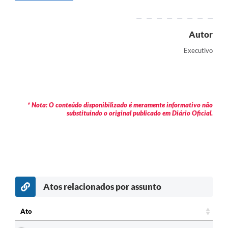
Arquivos para Download
Carta de Serviços
Autor
Turismo
Executivo
Obras
Galeria de Vídeos
Conselhos Municipais
* Nota: O conteúdo disponibilizado é meramente informativo não
substituindo o original publicado em Diário Oficial.
Projetos
Contas Públicas
Editais
Links
Atos relacionados por assunto
Serviços Online
Ato
Telefones Úteis
Ato