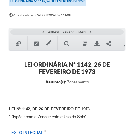
LEI ORDINÁRIA Nº 1142, 26 DE FEVEREIRO DE 1973
Secretarias
Atualizado em: 26/03/2026 às 11h08
Atos Oficiais
Legislação
ARRASTE PARA VER MAIS
Transparência
Programa Famílias Fortes
Notícias
LEI ORDINÁRIA Nº 1142, 26 DE
FEVEREIRO DE 1973
Contratação de estagiário - estudante de Direito -
Procuradoria do Município de Valinhos
Assunto(s):
Zoneamento
Vagas de emprego no PAT Valinhos
Contratos
LEI Nº 1142, DE 26 DE FEVEREIRO DE 1973
Galeria de Fotos
"Dispõe sobre o Zoneamento e Uso do Solo"
Audiências Públicas
TEXTO INTEGRAL