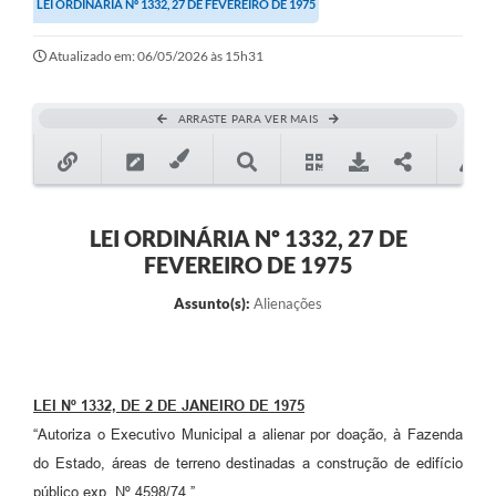
LEI ORDINÁRIA Nº 1332, 27 DE FEVEREIRO DE 1975
Secretarias
Atualizado em: 06/05/2026 às 15h31
Atos Oficiais
Legislação
ARRASTE PARA VER MAIS
Transparência
Programa Famílias Fortes
Notícias
LEI ORDINÁRIA Nº 1332, 27 DE
FEVEREIRO DE 1975
Contratação de estagiário - estudante de Direito -
Procuradoria do Município de Valinhos
Assunto(s):
Alienações
Vagas de emprego no PAT Valinhos
Contratos
LEI Nº 1332, DE 2 DE JANEIRO DE 1975
Galeria de Fotos
“Autoriza o Executivo Municipal a alienar por doação, à Fazenda
Audiências Públicas
do Estado, áreas de terreno destinadas a construção de edifício
público exp. Nº 4598/74.”