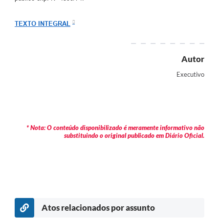
Arquivos para Download
Carta de Serviços
TEXTO INTEGRAL
Turismo
Autor
Obras
Executivo
Galeria de Vídeos
Conselhos Municipais
Projetos
* Nota: O conteúdo disponibilizado é meramente informativo não
substituindo o original publicado em Diário Oficial.
Contas Públicas
Editais
Links
Serviços Online
Atos relacionados por assunto
Telefones Úteis