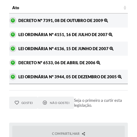
Ato
A Prefeitura
Ato
DECRETO Nº 7391, 08 DE OUTUBRO DE 2009
Enquete
Jornal
LEI ORDINÁRIA Nº 4151, 16 DE JULHO DE 2007
Agenda
LEI ORDINÁRIA Nº 4136, 15 DE JUNHO DE 2007
SIC
DECRETO Nº 6533, 06 DE ABRIL DE 2006
Contato
LEI ORDINÁRIA Nº 3944, 05 DE DEZEMBRO DE 2005
Seja o primeiro a curtir esta
GOSTEI
NÃO GOSTEI
legislação.
COMPARTILHAR