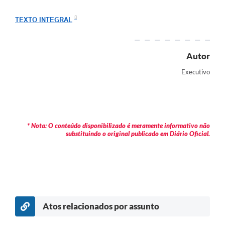
Arquivos para Download
TEXTO INTEGRAL
Carta de Serviços
Turismo
Autor
Obras
Executivo
Galeria de Vídeos
Conselhos Municipais
Projetos
* Nota: O conteúdo disponibilizado é meramente informativo não
substituindo o original publicado em Diário Oficial.
Contas Públicas
Editais
Links
Serviços Online
Atos relacionados por assunto
Telefones Úteis