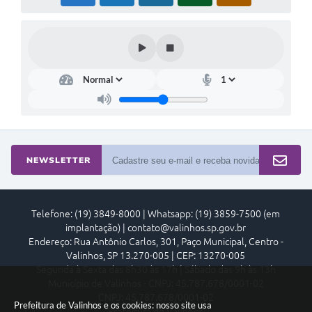
NEWSLETTER
Telefone: (19) 3849-8000 | Whatsapp: (19) 3859-7500 (em
implantação) | contato@valinhos.sp.gov.br
Endereço: Rua Antônio Carlos, 301, Paço Municipal, Centro -
Valinhos, SP 13.270-005 | CEP: 13270-005
Segunda à Sexta das 8h30 às 17h | Sábado das 9h às 13h
Município de Valinhos - CNPJ: 45.787.678/0001-02
CNPJ: 45.787.678/0001-02
Prefeitura de Valinhos e os cookies: nosso site usa
Prefeitura de Valinhos