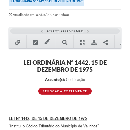
LEI ORDINÁRIA Nº 1442, 15 DE DEZEMBRO DE 1975
Secretarias
Atualizado em: 07/05/2026 às 14h08
Atos Oficiais
Legislação
ARRASTE PARA VER MAIS
Transparência
Programa Famílias Fortes
Notícias
LEI ORDINÁRIA Nº 1442, 15 DE
DEZEMBRO DE 1975
Contratação de estagiário - estudante de Direito -
Procuradoria do Município de Valinhos
Assunto(s):
Codificação
Vagas de emprego no PAT Valinhos
REVOGADA TOTALMENTE
Contratos
Galeria de Fotos
LEI Nº 1442, DE 15 DE DEZEMBRO DE 1975
Audiências Públicas
"Institui o Código Tributário do Município de Valinhos"