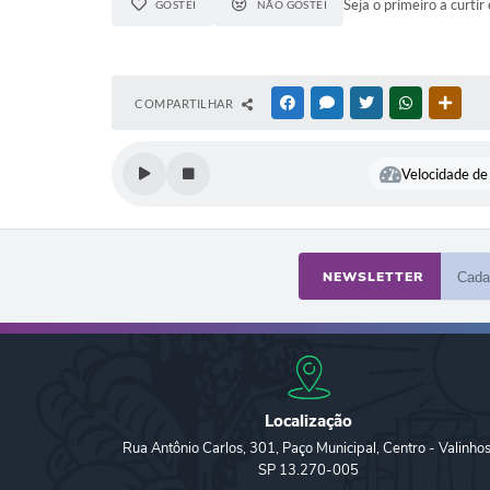
Seja o primeiro a curtir 
GOSTEI
NÃO GOSTEI
COMPARTILHAR
FACEBOOK
MESSENGER
TWITTER
WHATSAPP
OUTR
Velocidade de 
NEWSLETTER
Localização
Rua Antônio Carlos, 301, Paço Municipal, Centro - Valinhos
SP 13.270-005