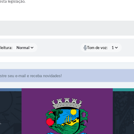
esta legislação.
AS MÍDIAS
leitura:
Tom de voz:
,