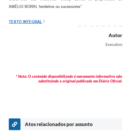
Arquivos para Download
AMÉLIO BORIN, herdeiros ou sucessores”
Carta de Serviços
TEXTO INTEGRAL
Turismo
Autor
Obras
Executivo
Galeria de Vídeos
Conselhos Municipais
Projetos
* Nota: O conteúdo disponibilizado é meramente informativo não
substituindo o original publicado em Diário Oficial.
Contas Públicas
Editais
Links
Serviços Online
Atos relacionados por assunto
Telefones Úteis