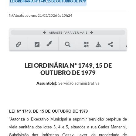
LEI ORDINÁRIA Nº 1749, 15 DE OUTUBRO DE 1979
Secretarias
Atualizado em: 21/05/2026 às 15h24
Atos Oficiais
Legislação
ARRASTE PARA VER MAIS
Transparência
Programa Famílias Fortes
Notícias
LEI ORDINÁRIA Nº 1749, 15 DE
OUTUBRO DE 1979
Contratação de estagiário - estudante de Direito -
Procuradoria do Município de Valinhos
Assunto(s):
Servidão administrativa
Vagas de emprego no PAT Valinhos
Contratos
LEI Nº 1749, DE 15 DE OUTUBRO DE 1979
Galeria de Fotos
“Autoriza o Executivo Municipal a suprimir servidão perpétua de
Audiências Públicas
viela sanitária dos lotes 3, 4 e 5, situados à rua Carlos Manarini,
Subdivisão das Indústrias Gessy Lever, de propriedade de