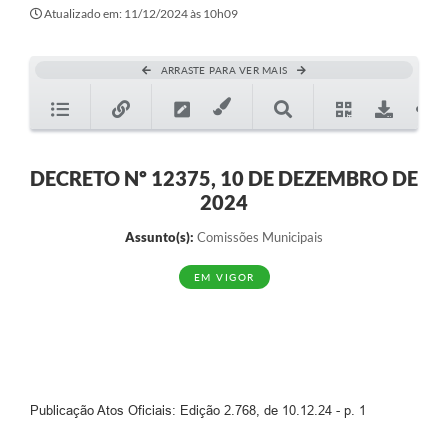
Secretarias
Atualizado em: 11/12/2024 às 10h09
Atos Oficiais
ARRASTE PARA VER MAIS
Legislação
Transparência
Programa Famílias Fortes
DECRETO Nº 12375, 10 DE DEZEMBRO DE
2024
Notícias
Assunto(s):
Comissões Municipais
Contratação de estagiário - estudante de Direito -
Procuradoria do Município de Valinhos
EM VIGOR
Vagas de emprego no PAT Valinhos
Contratos
Galeria de Fotos
Publicação Atos Oficiais: Edição 2.768, de 10.12.24 - p. 1
Audiências Públicas