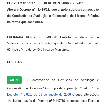
Arquivos para Download
DECRETO N° 12.375, DE 10 DE DEZEMBRO DE 2024
Altera o Decreto nº 11.426/22, que dispõe sobre a composição
Carta de Serviços
da
Comissão de Avaliação e Concessão de
L
icença-
P
rêmio,
Turismo
na forma que especifica.
Obras
LUCIMARA ROSSI DE GODOY,
Prefeita do Município de
Galeria de Vídeos
Valinhos, no uso das atribuições que lhe são conferidas pelo art.
Conselhos Municipais
80, inciso VIII, da Lei Orgânica do Município,
Projetos
DECRETA:
Contas Públicas
Editais
Art. 1º
A composição da Comissão de Avaliação e
Links
Concessão de Licença-Prêmio, prevista pelo § 3º art. 10 do
Serviços Online
Decreto n° 6.620, de 28 de agosto de 2006
e suas alterações,
instituída através do Decreto nº 9.147/16, composta pelo Decreto
Telefones Úteis