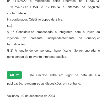
nº 11.426/22 e modificada pelos Decretos ns 11.586/23,
A Prefeitura
11.757/23,12.063/24 e 12.191/24 é alterada na seguinte
conformidade:
Enquete
I- coordenador: Crislânio Lopes da Silva;
(...)
Jornal
§ 1º Considera-se empossado o integrante com o início da
Agenda
vigência do presente, independentemente de quaisquer
formalidades.
SIC
§ 2º A função do componente, honorífica e não remunerada, é
Contato
considerada de relevante interesse público.
Art. 2º
Este Decreto entra em vigor na data de sua
publicação, revogam-se as disposições em contrário.
Valinhos, 10 de dezembro de 2024.