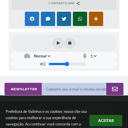
COMPARTILHAR
NEWSLETTER
Telefone: (19) 3849-8000 | Whatsapp: (19) 3859-7500 (em
Prefeitura de Valinhos e os cookies: nosso site usa
implantação) | contato@valinhos.sp.gov.br
cookies para melhorar a sua experiência de
ACEITAR
Endereço: Rua Antônio Carlos, 301, Paço Municipal, Centro -
navegação. Ao continuar você concorda com a