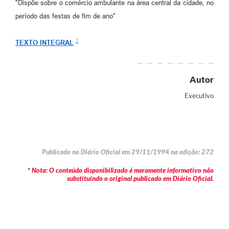
"Dispõe sobre o comércio ambulante na área central da cidade, no
Arquivos para Download
período das festas de fim de ano"
Carta de Serviços
TEXTO INTEGRAL
Turismo
Obras
Autor
Galeria de Vídeos
Executivo
Conselhos Municipais
Projetos
Contas Públicas
Publicado no Diário Oficial em 29/11/1994 na edição: 272
Editais
* Nota: O conteúdo disponibilizado é meramente informativo não
substituindo o original publicado em Diário Oficial.
Links
Serviços Online
Telefones Úteis