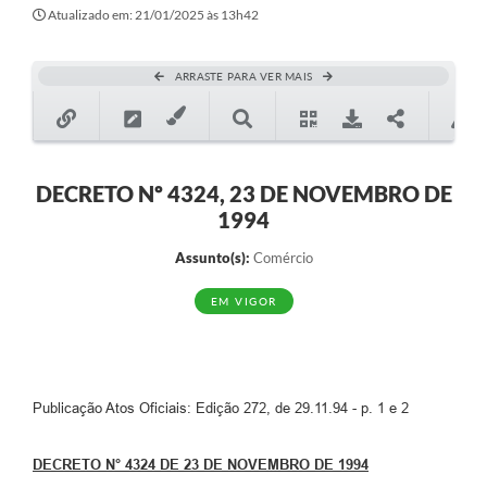
Secretarias
Atualizado em: 21/01/2025 às 13h42
Atos Oficiais
ARRASTE PARA VER MAIS
Legislação
Transparência
Programa Famílias Fortes
DECRETO Nº 4324, 23 DE NOVEMBRO DE
1994
Notícias
Assunto(s):
Comércio
Contratação de estagiário - estudante de Direito -
Procuradoria do Município de Valinhos
EM VIGOR
Vagas de emprego no PAT Valinhos
Contratos
Publicação Atos Oficiais: Edição 272, de 29.11.94 - p. 1 e 2
Galeria de Fotos
Audiências Públicas
DECRETO N° 4324 DE 23 DE NOVEMBRO DE 1994