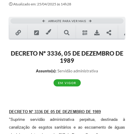
Secretarias
Atualizado em: 25/04/2025 às 14h28
Atos Oficiais
ARRASTE PARA VER MAIS
Legislação
Transparência
Programa Famílias Fortes
DECRETO Nº 3336, 05 DE DEZEMBRO DE
1989
Notícias
Assunto(s):
Servidão administrativa
Contratação de estagiário - estudante de Direito -
Procuradoria do Município de Valinhos
EM VIGOR
Vagas de emprego no PAT Valinhos
Contratos
DECRETO N° 3336 DE 05 DE DEZEMBRO DE 1989
Galeria de Fotos
"Suprime servidão administrativa perpétua, destinada à
Audiências Públicas
canalização de esgotos sanitários e ao escoamento de águas