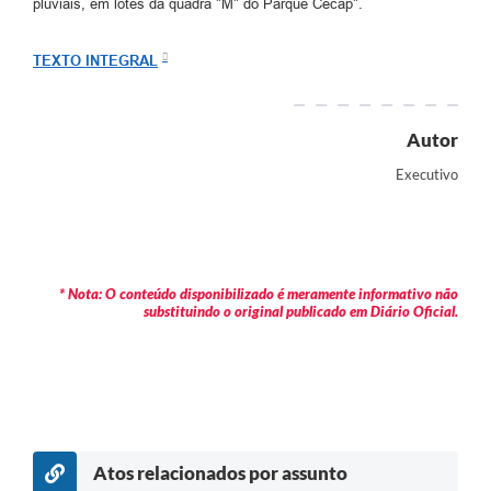
pluviais, em lotes da quadra "M" do Parque Cecap".
Arquivos para Download
Carta de Serviços
TEXTO INTEGRAL
Turismo
Autor
Obras
Executivo
Galeria de Vídeos
Conselhos Municipais
Projetos
* Nota: O conteúdo disponibilizado é meramente informativo não
Contas Públicas
substituindo o original publicado em Diário Oficial.
Editais
Links
Serviços Online
Atos relacionados por assunto
Telefones Úteis