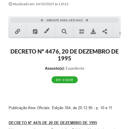
Secretarias
Atualizado em: 24/10/2025 às 11h12
Atos Oficiais
ARRASTE PARA VER MAIS
Legislação
Transparência
Programa Famílias Fortes
DECRETO Nº 4476, 20 DE DEZEMBRO DE
1995
Notícias
Assunto(s):
Expediente
Contratação de estagiário - estudante de Direito -
Procuradoria do Município de Valinhos
EM VIGOR
Vagas de emprego no PAT Valinhos
Contratos
Publicação Atos Oficiais: Edição 354, de 20.12.95 - p. 10 e 11
Galeria de Fotos
Audiências Públicas
DECRETO N° 4476
DE 20 DE DEZEMBRO DE 1995