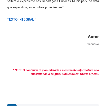
"Altera o expediente nas Repartições Públicas Municipais, na data
Arquivos para Download
que especifica, e dá outras providências"
Carta de Serviços
TEXTO INTEGRAL
Turismo
Obras
Autor
Galeria de Vídeos
Executivo
Conselhos Municipais
Projetos
Contas Públicas
* Nota: O conteúdo disponibilizado é meramente informativo não
substituindo o original publicado em Diário Oficial.
Editais
Links
Serviços Online
Telefones Úteis