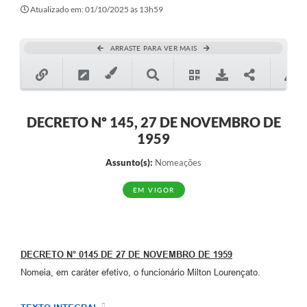
Secretarias
Atualizado em: 01/10/2025 às 13h59
Atos Oficiais
ARRASTE PARA VER MAIS
Legislação
Transparência
Programa Famílias Fortes
DECRETO Nº 145, 27 DE NOVEMBRO DE
1959
Notícias
Assunto(s):
Nomeações
Contratação de estagiário - estudante de Direito -
Procuradoria do Município de Valinhos
EM VIGOR
Vagas de emprego no PAT Valinhos
Contratos
DECRETO N° 0145 DE 27 DE NOVEMBRO DE 1959
Galeria de Fotos
Nomeia, em caráter efetivo, o funcionário Milton Lourençato.
Audiências Públicas