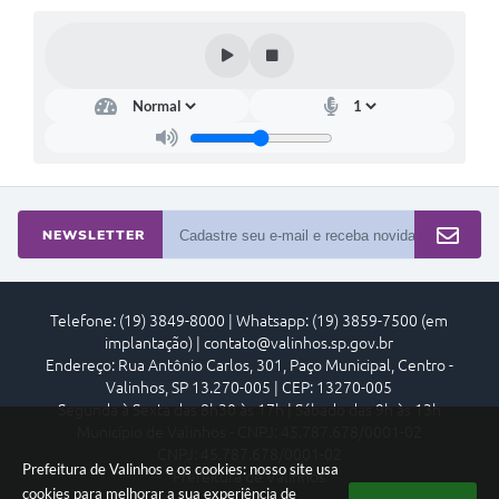
NEWSLETTER
Telefone: (19) 3849-8000 | Whatsapp: (19) 3859-7500 (em
implantação) | contato@valinhos.sp.gov.br
Endereço: Rua Antônio Carlos, 301, Paço Municipal, Centro -
Valinhos, SP 13.270-005 | CEP: 13270-005
Segunda à Sexta das 8h30 às 17h | Sábado das 9h às 13h
Município de Valinhos - CNPJ: 45.787.678/0001-02
CNPJ: 45.787.678/0001-02
Prefeitura de Valinhos e os cookies: nosso site usa
Prefeitura de Valinhos
cookies para melhorar a sua experiência de