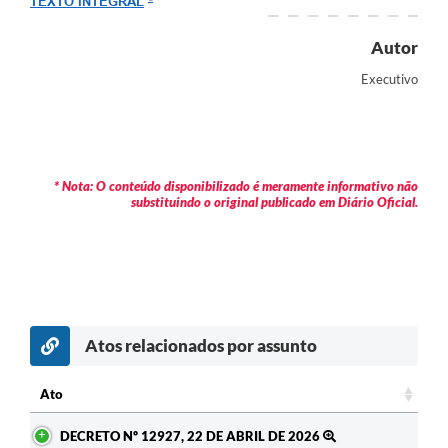
TEXTO INTEGRAL
Arquivos para Download
Autor
Carta de Serviços
Executivo
Turismo
Obras
Galeria de Vídeos
* Nota: O conteúdo disponibilizado é meramente informativo não
substituindo o original publicado em Diário Oficial.
Conselhos Municipais
Projetos
Contas Públicas
Editais
Atos relacionados por assunto
Links
Ato
Serviços Online
Ato
DECRETO Nº 12927, 22 DE ABRIL DE 2026
Telefones Úteis