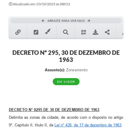
Secretarias
Atualizado em: 03/10/2025 às 08h52
Atos Oficiais
ARRASTE PARA VER MAIS
Legislação
Transparência
Programa Famílias Fortes
DECRETO Nº 295, 30 DE DEZEMBRO DE
1963
Notícias
Assunto(s):
Zoneamento
Contratação de estagiário - estudante de Direito -
Procuradoria do Município de Valinhos
EM VIGOR
Vagas de emprego no PAT Valinhos
Contratos
DECRETO N° 0295 DE 30 DE DEZEMBRO DE 1963
Galeria de Fotos
Delimita as zonas da cidade, de acordo com o disposto no artigo
Audiências Públicas
9°, Capítulo II, título II, da
Lei n° 426, de 17 de dezembro de 1963
.