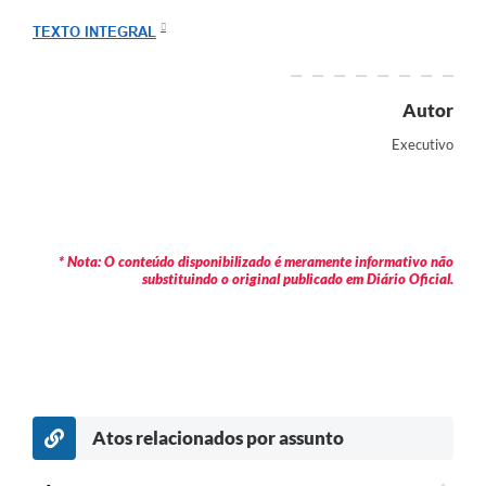
Arquivos para Download
TEXTO INTEGRAL
Carta de Serviços
Turismo
Autor
Obras
Executivo
Galeria de Vídeos
Conselhos Municipais
* Nota: O conteúdo disponibilizado é meramente informativo não
Projetos
substituindo o original publicado em Diário Oficial.
Contas Públicas
Editais
Links
Serviços Online
Atos relacionados por assunto
Telefones Úteis