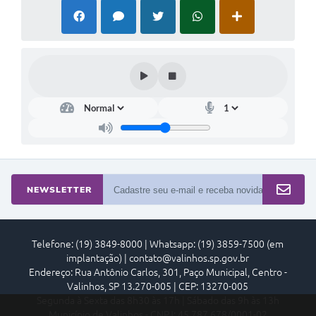
NEWSLETTER
Telefone: (19) 3849-8000 | Whatsapp: (19) 3859-7500 (em
implantação) | contato@valinhos.sp.gov.br
Endereço: Rua Antônio Carlos, 301, Paço Municipal, Centro -
Valinhos, SP 13.270-005 | CEP: 13270-005
Segunda à Sexta das 8h30 às 17h | Sábado das 9h às 13h
Município de Valinhos - CNPJ: 45.787.678/0001-02