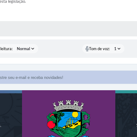
esta legislação.
AS MÍDIAS
leitura:
Tom de voz:
,