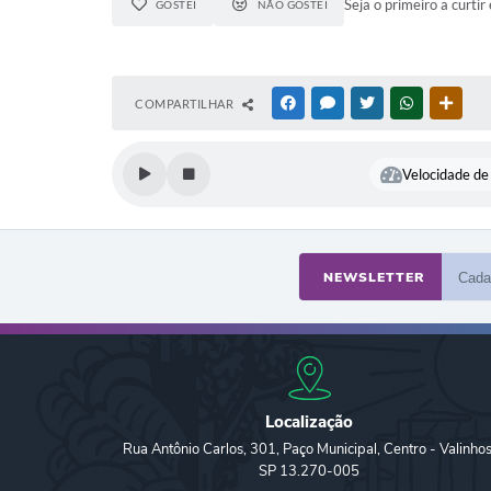
Seja o primeiro a curtir 
GOSTEI
NÃO GOSTEI
COMPARTILHAR
FACEBOOK
MESSENGER
TWITTER
WHATSAPP
OUTR
Velocidade de 
NEWSLETTER
Localização
Rua Antônio Carlos, 301, Paço Municipal, Centro - Valinhos
SP 13.270-005