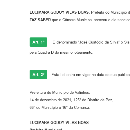
LUCIMARA GODOY VILAS BOAS
, Prefeita do Município 
FAZ SABER
que a Câmara Municipal aprovou e ela sancion
Art. 1º
É denominado “José Custódio da Silva” o Sist
pela Quadra D do mesmo loteamento.
Art. 2º
Esta Lei entra em vigor na data de sua public
Prefeitura do Município de Valinhos,
14 de dezembro de 2021, 125° do Distrito de Paz,
66° do Município e 16° da Comarca.
LUCIMARA GODOY VILAS BOAS