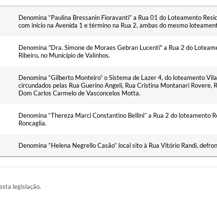
Ementa
Denomina “Paulina Bressanin Fioravanti” a Rua 01 do Loteamento Residen
com início na Avenida 1 e término na Rua 2, ambas do mesmo loteament
Denomina "Dra. Simone de Moraes Gebran Lucenti" a Rua 2 do Loteamen
Ribeiro, no Município de Valinhos.
Denomina “Gilberto Monteiro” o Sistema de Lazer 4, do loteamento Vila
circundados pelas Rua Guerino Angeli, Rua Cristina Montanari Rovere,
Dom Carlos Carmelo de Vasconcelos Motta.
Denomina “Thereza Marci Constantino Bellini” a Rua 2 do loteamento Re
Roncaglia.
Denomina “Helena Negrello Casão” local sito à Rua Vitório Randi, defron
esta legislação.