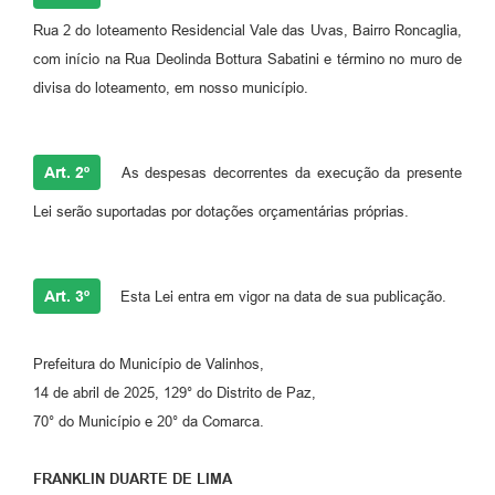
Rua 2 do loteamento Residencial Vale das Uvas, Bairro Roncaglia,
A Prefeitura
com início na Rua Deolinda Bottura Sabatini e término no muro de
Enquete
divisa do loteamento, em nosso município.
Jornal
Agenda
Art. 2º
As despesas decorrentes da execução da presente
SIC
Lei serão suportadas por dotações orçamentárias próprias.
Contato
Art. 3º
Esta Lei entra em vigor na data de sua publicação.
Prefeitura do Município de Valinhos,
14 de abril de 2025, 129° do Distrito de Paz,
70° do Município e 20° da Comarca.
FRANKLIN DUARTE DE LIMA