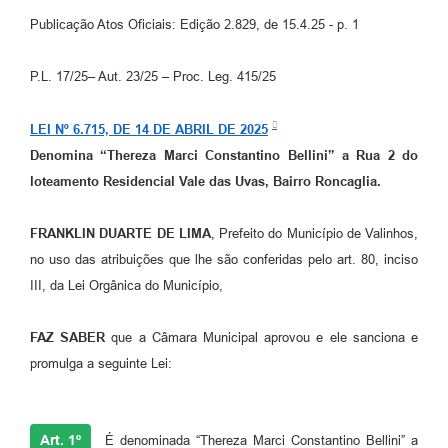
Arquivos para Download
Publicação Atos Oficiais: Edição 2.829, de 15.4.25 - p. 1
Carta de Serviços
P.L. 17/25– Aut. 23/25 – Proc. Leg. 415/25
Turismo
Obras
LEI Nº 6.715, DE 14 DE ABRIL DE 2025
Denomina
“Thereza Marci Constantino Bellini”
a Rua 2 do
Galeria de Vídeos
loteamento Residencial Vale das Uvas, Bairro Roncaglia.
Conselhos Municipais
FRANKLIN DUARTE DE LIMA
, Prefeito do Município de Valinhos,
Projetos
no uso das atribuições que lhe são conferidas pelo art. 80, inciso
Contas Públicas
III, da Lei Orgânica do Município,
Editais
FAZ SABER
que a Câmara Municipal aprovou e ele sanciona e
Links
promulga a seguinte Lei:
Serviços Online
Telefones Úteis
Art. 1º
É denominada “Thereza Marci Constantino Bellini” a