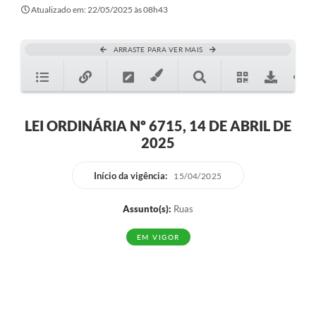
Secretarias
Atualizado em: 22/05/2025 às 08h43
Atos Oficiais
ARRASTE PARA VER MAIS
Legislação
Transparência
Programa Famílias Fortes
LEI ORDINÁRIA Nº 6715, 14 DE ABRIL DE
2025
Notícias
Contratação de estagiário - estudante de Direito -
Início da vigência:
15/04/2025
Procuradoria do Município de Valinhos
Assunto(s):
Ruas
Vagas de emprego no PAT Valinhos
EM VIGOR
Contratos
Galeria de Fotos
Audiências Públicas