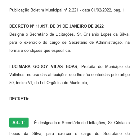
Arquivos para Download
Publicação Boletim Municipal n° 2.221 - data 01/02/2022, pág. 1
Carta de Serviços
DECRETO N° 11.097, DE 31 DE JANEIRO DE 2022
Turismo
Designa o Secretário de Licitações, Sr. Crislanio Lopes da Silva,
Obras
para o exercício do cargo de Secretário de Administração, na
forma e condições que especifica.
Galeria de Vídeos
Conselhos Municipais
LUCIMARA GODOY VILAS BOAS
, Prefeita do Município de
Valinhos, no uso das atribuições que lhe são conferidas pelo artigo
Projetos
80, inciso VI, da Lei Orgânica do Município,
Contas Públicas
DECRETA:
Editais
Links
Art. 1°
É designado o Secretário de Licitações, Sr. Crislanio
Serviços Online
Lopes da Silva, para exercer o cargo de Secretário de
Telefones Úteis