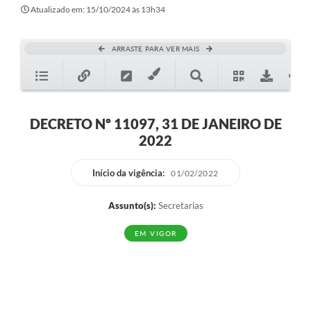
Secretarias
Atualizado em: 15/10/2024 às 13h34
Atos Oficiais
ARRASTE PARA VER MAIS
Legislação
Transparência
Programa Famílias Fortes
DECRETO Nº 11097, 31 DE JANEIRO DE
2022
Notícias
Contratação de estagiário - estudante de Direito -
Início da vigência:
01/02/2022
Procuradoria do Município de Valinhos
Assunto(s):
Secretarias
Vagas de emprego no PAT Valinhos
EM VIGOR
Contratos
Galeria de Fotos
Audiências Públicas