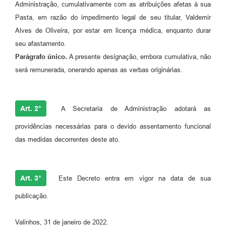
Administração, cumulativamente com as atribuições afetas à sua
A Prefeitura
Pasta, em razão do impedimento legal de seu titular, Valdemir
Alves de Oliveira, por estar em licença médica, enquanto durar
Enquete
seu afastamento.
Jornal
Parágrafo único.
A presente designação, embora cumulativa, não
será remunerada, onerando apenas as verbas originárias.
Agenda
SIC
Art. 2°
A Secretaria de Administração adotará as
Contato
providências necessárias para o devido assentamento funcional
das medidas decorrentes deste ato.
Art. 3°
Este Decreto entra em vigor na data de sua
publicação.
Valinhos, 31 de janeiro de 2022.