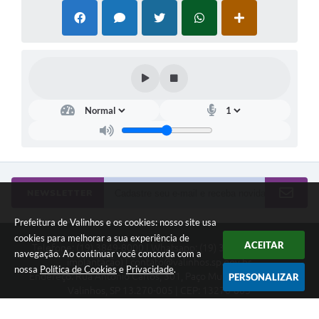
NEWSLETTER
Prefeitura de Valinhos e os cookies: nosso site usa
cookies para melhorar a sua experiência de
ACEITAR
Telefone: (19) 3849-8000 | Whatsapp: (19) 3859-7500 (em
navegação. Ao continuar você concorda com a
implantação) | contato@valinhos.sp.gov.br
nossa
Política de Cookies
e
Privacidade
.
Endereço: Rua Antônio Carlos, 301, Paço Municipal, Centro -
PERSONALIZAR
Valinhos, SP 13.270-005 | CEP: 13270-005
Segunda à Sexta das 8h30 às 17h | Sábado das 9h às 13h
Município de Valinhos - CNPJ: 45.787.678/0001-02