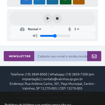
NEWSLETTER
Telefone: (19) 3849-8000 | Whatsapp: (19) 3859-7500 (em
implantação) | contato@valinhos.sp.gov.br
Endereço: Rua Antônio Carlos, 301, Paço Municipal, Centro -
Valinhos, SP 13.270-005 | CEP: 13270-005
Segunda à Sexta das 8h30 às 17h | Sábado das 9h às 13h
Município de Valinhos - CNPJ: 45.787.678/0001-02
CNPJ: 45.787.678/0001-02
Prefeitura de Valinhos e os cookies: nosso site usa