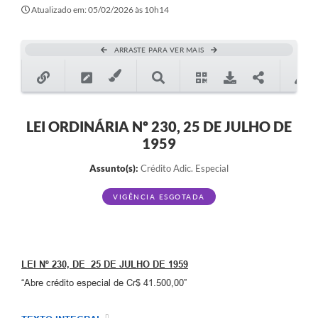
Secretarias
Atualizado em: 05/02/2026 às 10h14
Atos Oficiais
ARRASTE PARA VER MAIS
Legislação
Transparência
Programa Famílias Fortes
LEI ORDINÁRIA Nº 230, 25 DE JULHO DE
1959
Notícias
Assunto(s):
Crédito Adic. Especial
Contratação de estagiário - estudante de Direito -
Procuradoria do Município de Valinhos
VIGÊNCIA ESGOTADA
Vagas de emprego no PAT Valinhos
Contratos
LEI Nº 230, DE 25 DE JULHO DE 1959
Galeria de Fotos
“Abre crédito especial de Cr$ 41.500,00”
Audiências Públicas