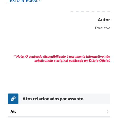
TEXTO INTEGRAL
Arquivos para Download
Carta de Serviços
Autor
Turismo
Executivo
Obras
Galeria de Vídeos
Conselhos Municipais
* Nota: O conteúdo disponibilizado é meramente informativo não
substituindo o original publicado em Diário Oficial.
Projetos
Contas Públicas
Editais
Links
Atos relacionados por assunto
Serviços Online
Ato
Telefones Úteis