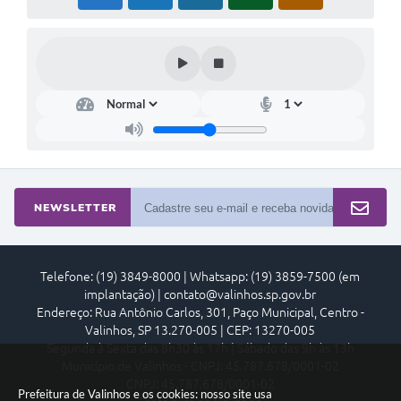
NEWSLETTER
Telefone: (19) 3849-8000 | Whatsapp: (19) 3859-7500 (em
implantação) | contato@valinhos.sp.gov.br
Endereço: Rua Antônio Carlos, 301, Paço Municipal, Centro -
Valinhos, SP 13.270-005 | CEP: 13270-005
Segunda à Sexta das 8h30 às 17h | Sábado das 9h às 13h
Município de Valinhos - CNPJ: 45.787.678/0001-02
CNPJ: 45.787.678/0001-02
Prefeitura de Valinhos e os cookies: nosso site usa