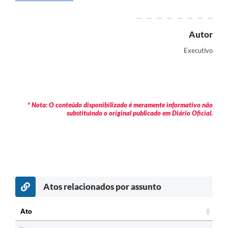
Arquivos para Download
Carta de Serviços
Autor
Turismo
Executivo
Obras
Galeria de Vídeos
Conselhos Municipais
* Nota: O conteúdo disponibilizado é meramente informativo não
substituindo o original publicado em Diário Oficial.
Projetos
Contas Públicas
Editais
Links
Atos relacionados por assunto
Serviços Online
Ato
Telefones Úteis
Ato