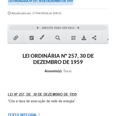
LEI ORDINÁRIA Nº 257, 30 DE DEZEMBRO DE 1959
Secretarias
Atualizado em: 17/04/2026 às 10h51
Atos Oficiais
Legislação
ARRASTE PARA VER MAIS
Transparência
Programa Famílias Fortes
Notícias
LEI ORDINÁRIA Nº 257, 30 DE
DEZEMBRO DE 1959
Contratação de estagiário - estudante de Direito -
Procuradoria do Município de Valinhos
Assunto(s):
Taxas
Vagas de emprego no PAT Valinhos
Contratos
LEI Nº 257, DE 30 DE DEZEMBRO DE 1959
Galeria de Fotos
“Cria a taxa de execução de rede de energia”
Audiências Públicas
TEXTO INTEGRAL