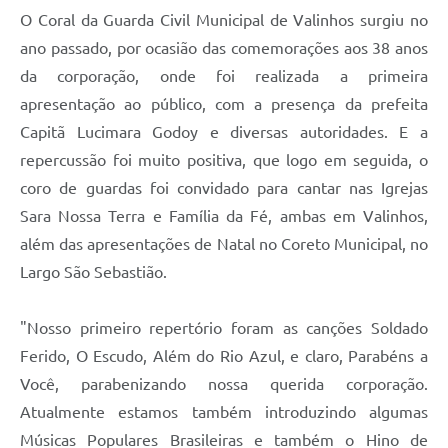
O Coral da Guarda Civil Municipal de Valinhos surgiu no
A Prefeitura
ano passado, por ocasião das comemorações aos 38 anos
Enquete
da corporação, onde foi realizada a primeira
apresentação ao público, com a presença da prefeita
Jornal
Capitã Lucimara Godoy e diversas autoridades. E a
Agenda
repercussão foi muito positiva, que logo em seguida, o
SIC
coro de guardas foi convidado para cantar nas Igrejas
Sara Nossa Terra e Família da Fé, ambas em Valinhos,
Contato
além das apresentações de Natal no Coreto Municipal, no
Largo São Sebastião.
"Nosso primeiro repertório foram as canções Soldado
Ferido, O Escudo, Além do Rio Azul, e claro, Parabéns a
Você, parabenizando nossa querida corporação.
Atualmente estamos também introduzindo algumas
Músicas Populares Brasileiras e também o Hino de