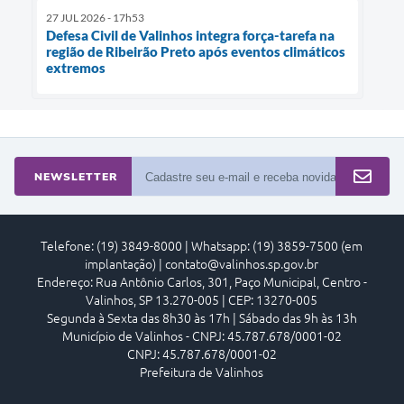
27 JUL 2026 - 17h53
Defesa Civil de Valinhos integra força-tarefa na
região de Ribeirão Preto após eventos climáticos
extremos
NEWSLETTER
Telefone: (19) 3849-8000 | Whatsapp: (19) 3859-7500 (em
implantação) | contato@valinhos.sp.gov.br
Endereço: Rua Antônio Carlos, 301, Paço Municipal, Centro -
Valinhos, SP 13.270-005 | CEP: 13270-005
Segunda à Sexta das 8h30 às 17h | Sábado das 9h às 13h
Município de Valinhos - CNPJ: 45.787.678/0001-02
CNPJ: 45.787.678/0001-02
Prefeitura de Valinhos