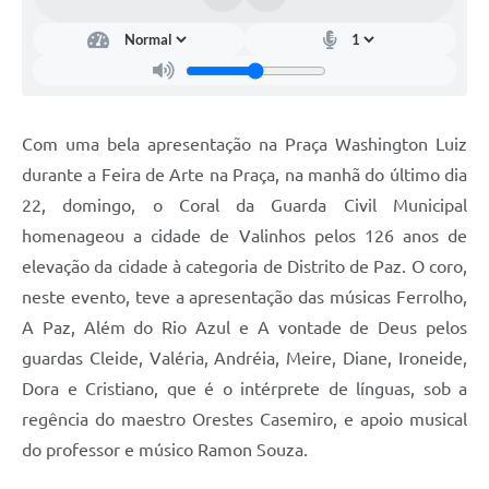
Arquivos para Download
Carta de Serviços
Turismo
Obras
Com uma bela apresentação na Praça Washington Luiz
durante a Feira de Arte na Praça, na manhã do último dia
Galeria de Vídeos
22, domingo, o Coral da Guarda Civil Municipal
Conselhos Municipais
homenageou a cidade de Valinhos pelos 126 anos de
Projetos
elevação da cidade à categoria de Distrito de Paz. O coro,
neste evento, teve a apresentação das músicas Ferrolho,
Contas Públicas
A Paz, Além do Rio Azul e A vontade de Deus pelos
Editais
guardas Cleide, Valéria, Andréia, Meire, Diane, Ironeide,
Dora e Cristiano, que é o intérprete de línguas, sob a
Links
regência do maestro Orestes Casemiro, e apoio musical
Serviços Online
do professor e músico Ramon Souza.
Telefones Úteis