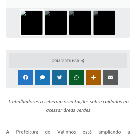
Arquivos para Download
Carta de Serviços
Turismo
Obras
Galeria de Vídeos
COMPARTILHAR
Conselhos Municipais
Projetos
Contas Públicas
Editais
Trabalhadores receberam orientações sobre cuidados ao
acessar áreas verdes
Links
Serviços Online
A Prefeitura de Valinhos está ampliando a
Telefones Úteis