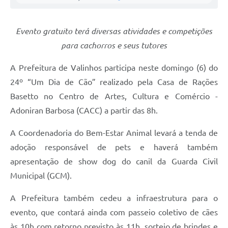
A Prefeitura
Evento gratuito terá diversas atividades e competições
Enquete
para cachorros e seus tutores
Jornal
A Prefeitura de Valinhos participa neste domingo (6) do
Agenda
24º “Um Dia de Cão” realizado pela Casa de Rações
SIC
Basetto no Centro de Artes, Cultura e Comércio -
Adoniran Barbosa (CACC) a partir das 8h.
Contato
A Coordenadoria do Bem-Estar Animal levará a tenda de
adoção responsável de pets e haverá também
apresentação de show dog do canil da Guarda Civil
Municipal (GCM).
A Prefeitura também cedeu a infraestrutura para o
evento, que contará ainda com passeio coletivo de cães
às 10h com retorno previsto às 11h, sorteio de brindes e