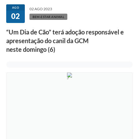
Secretarias
AGO
02 AGO 2023
02
Atos Oficiais
BEM-ESTAR ANIMAL
Legislação
“Um Dia de Cão” terá adoção responsável e
apresentação do canil da GCM
Transparência
neste domingo (6)
Programa Famílias Fortes
Notícias
Contratação de estagiário - estudante de Direito -
Procuradoria do Município de Valinhos
Vagas de emprego no PAT Valinhos
Contratos
Galeria de Fotos
Audiências Públicas