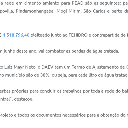
ga rede em cimento amianto para PEAD são as seguintes: parte
apovilla, Pindamonhangaba, Mogi Mirim, São Carlos e parte
R$
1.518.796,40
pleiteado junto ao FEHIDRO e contrapartida d
em junho deste ano, vai combater as perdas de água tratada.
to Luiz Mayr Neto, o DAEV tem um Termo de Ajustamento de Co
no município são de 38%, ou seja, para cada litro de água trata
bas próprias para concluir os trabalhos por toda a rede do bai
ntral”, destacou.
ojeto e todos os documentos necessários para a obtenção do r