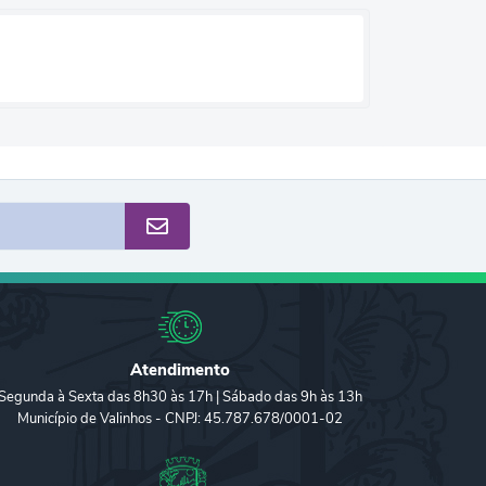
Atendimento
Segunda à Sexta das 8h30 às 17h | Sábado das 9h às 13h
Município de Valinhos - CNPJ: 45.787.678/0001-02