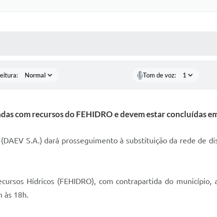
 MÍDIAS
RECEBA NOTÍCIAS
eitura:
Tom de voz:
adas com recursos do FEHIDRO e devem estar concluídas e
AEV S.A.) dará prosseguimento à substituição da rede de dist
cursos Hídricos (FEHIDRO), com contrapartida do município, a
h às 18h.