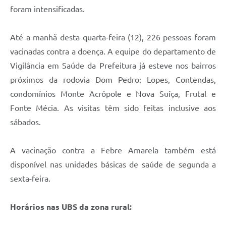
foram intensificadas.
A Prefeitura
Enquete
Até a manhã desta quarta-feira (12), 226 pessoas foram
vacinadas contra a doença. A equipe do departamento de
Jornal
Vigilância em Saúde da Prefeitura já esteve nos bairros
Agenda
próximos da rodovia Dom Pedro: Lopes, Contendas,
condomínios Monte Acrópole e Nova Suíça, Frutal e
SIC
Fonte Mécia. As visitas têm sido feitas inclusive aos
Contato
sábados.
A vacinação contra a Febre Amarela também está
disponível nas unidades básicas de saúde de segunda a
sexta-feira.
Horários nas UBS da zona rural: