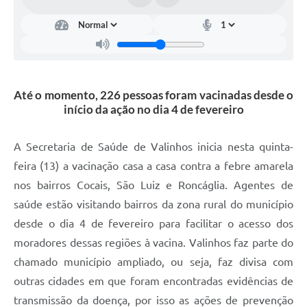
Arquivos para Download
Carta de Serviços
Turismo
Obras
Até o momento, 226 pessoas foram vacinadas desde o
início da ação no dia 4 de fevereiro
Galeria de Vídeos
Conselhos Municipais
A Secretaria de Saúde de Valinhos inicia nesta quinta-
feira (13) a vacinação casa a casa contra a febre amarela
Projetos
nos bairros Cocais, São Luiz e Roncáglia. Agentes de
Contas Públicas
saúde estão visitando bairros da zona rural do município
Editais
desde o dia 4 de fevereiro para facilitar o acesso dos
moradores dessas regiões à vacina. Valinhos faz parte do
Links
chamado município ampliado, ou seja, faz divisa com
Serviços Online
outras cidades em que foram encontradas evidências de
transmissão da doença, por isso as ações de prevenção
Telefones Úteis