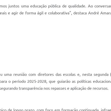
uirmos juntos uma educação pública de qualidade. Ao convers
eais e agir de forma ágil e colaborativa", destaca André Amara
veu uma reunião com diretores das escolas e, nesta segunda
 para o período 2025-2028, que guiarão as políticas educacio
segurando transparência nos repasses e aplicação de recursos.
co de longo prazo, com foco em formação continuada, infraes