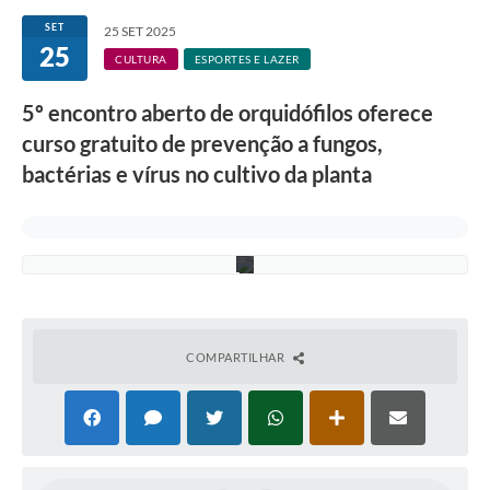
i
Secretarias
v
SET
25 SET 2025
u
25
l
Atos Oficiais
CULTURA
ESPORTES E LAZER
g
a
Legislação
5º encontro aberto de orquidófilos oferece
ç
ã
curso gratuito de prevenção a fungos,
Transparência
o
-
bactérias e vírus no cultivo da planta
P
Programa Famílias Fortes
M
V
Notícias
)
.
Contratação de estagiário - estudante de Direito -
Procuradoria do Município de Valinhos
Vagas de emprego no PAT Valinhos
COMPARTILHAR
Contratos
Galeria de Fotos
Audiências Públicas