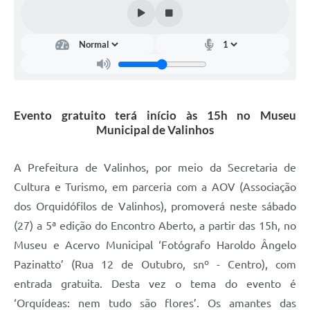
Arquivos para Download
Carta de Serviços
Turismo
Obras
Evento gratuito terá início às 15h no Museu
Galeria de Vídeos
Municipal de Valinhos
Conselhos Municipais
A Prefeitura de Valinhos, por meio da Secretaria de
Projetos
Cultura e Turismo, em parceria com a AOV (Associação
Contas Públicas
dos Orquidófilos de Valinhos), promoverá neste sábado
Editais
(27) a 5ª edição do Encontro Aberto, a partir das 15h, no
Museu e Acervo Municipal ‘Fotógrafo Haroldo Ângelo
Links
Pazinatto’ (Rua 12 de Outubro, snº - Centro), com
Serviços Online
entrada gratuita. Desta vez o tema do evento é
‘Orquídeas: nem tudo são flores’. Os amantes das
Telefones Úteis