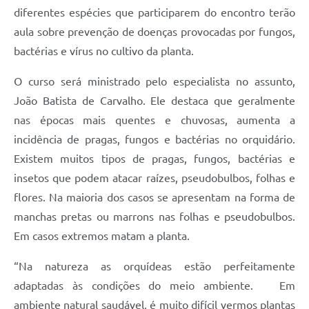
diferentes espécies que participarem do encontro terão
A Prefeitura
aula sobre prevenção de doenças provocadas por fungos,
Enquete
bactérias e vírus no cultivo da planta.
Jornal
O curso será ministrado pelo especialista no assunto,
João Batista de Carvalho. Ele destaca que geralmente
Agenda
nas épocas mais quentes e chuvosas, aumenta a
SIC
incidência de pragas, fungos e bactérias no orquidário.
Contato
Existem muitos tipos de pragas, fungos, bactérias e
insetos que podem atacar raízes, pseudobulbos, folhas e
flores. Na maioria dos casos se apresentam na forma de
manchas pretas ou marrons nas folhas e pseudobulbos.
Em casos extremos matam a planta.
“Na natureza as orquídeas estão perfeitamente
adaptadas às condições do meio ambiente. Em
ambiente natural saudável, é muito difícil vermos plantas